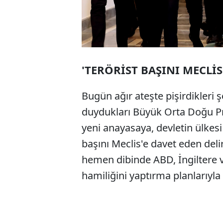
'TERÖRİST BAŞINI MECLİS'
Bugün ağır ateşte pişirdikleri
duydukları Büyük Orta Doğu P
yeni anayasaya, devletin ülkesi 
başını Meclis'e davet eden deli
hemen dibinde ABD, İngiltere ve 
hamiliğini yaptırma planlarıyla il