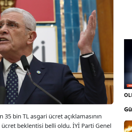
entilerini açıklayan CHP ve DEM Parti'nin ardından
ri ücret beklentisini açıkladı. İYİ Parti TBMM Grup
nuşan Genel Başkan Müsavat Dervişoğlu asgari
bin TL olmasını gerektiğini vurgulayarak 'bunun altı
yet olur' dedi.
OLE
Gü
n 35 bin TL asgari ücret açıklamasının
ücret beklentisi belli oldu. İYİ Parti Genel