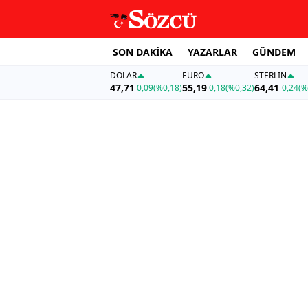
SON DAKİKA
YAZARLAR
GÜNDEM
DOLAR
EURO
STERLIN
47,71
55,19
64,41
0,09
(%0,18)
0,18
(%0,32)
0,24
(%