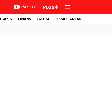
Sözcü Tv
AGAZİN
FİNANS
EĞİTİM
RESMİ İLANLAR