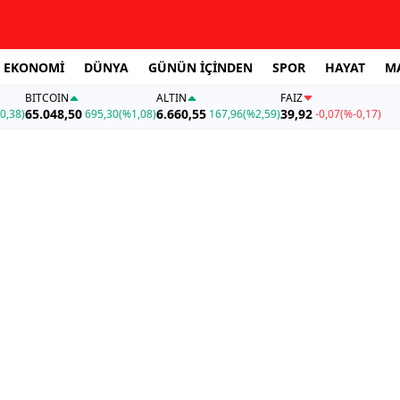
EKONOMİ
DÜNYA
GÜNÜN İÇİNDEN
SPOR
HAYAT
M
BITCOIN
ALTIN
FAİZ
65.048,50
6.660,55
39,92
0,38)
695,30
(%1,08)
167,96
(%2,59)
-0,07
(%-0,17)