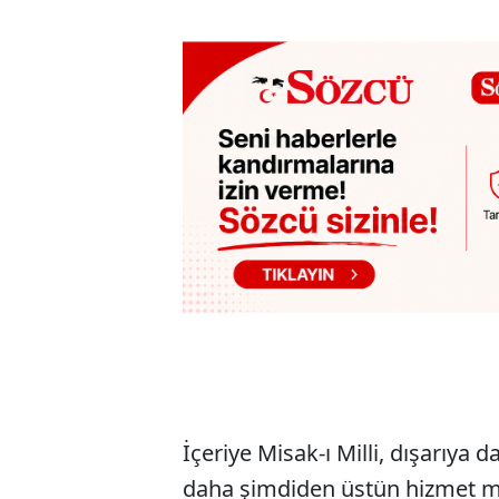
İçeriye Misak-ı Milli, dışarıya 
daha şimdiden üstün hizmet ma