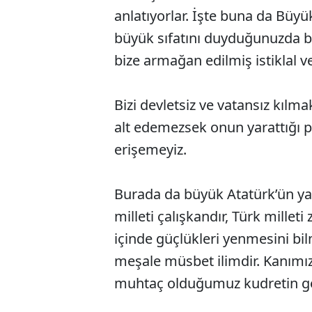
anlatıyorlar. İşte buna da Büyü
büyük sıfatını duyduğunuzda bil
bize armağan edilmiş istiklal 
Bizi devletsiz ve vatansız kılm
alt edemezsek onun yarattığı 
erişemeyiz.
Burada da büyük Atatürk’ün ya
milleti çalışkandır, Türk milleti 
içinde güçlükleri yenmesini bilm
meşale müsbet ilimdir. Kanımız
muhtaç olduğumuz kudretin ge