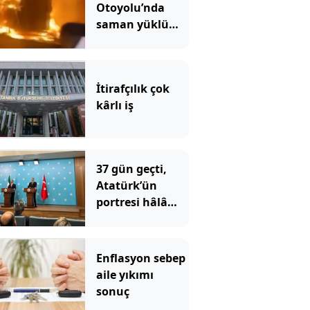
Otoyolu’nda
saman yüklü
TIR'ın dorsesi
alev alev yandı
İtirafçılık çok
kârlı iş
37 gün geçti,
Atatürk’ün
portresi hâlâ
konulmadı
Enflasyon sebep
aile yıkımı
sonuç