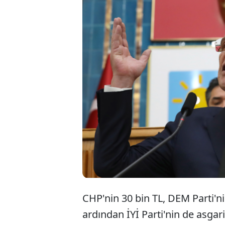
Asgari ücret bekl
İYİ Parti de asga
Toplantısında ko
ücretin en az 28 
Türk milletine ezi
CHP'nin 30 bin TL, DEM Parti'ni
ardından İYİ Parti'nin de asgari 