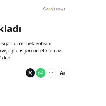
ıkladı
asgari ücret beklentisini
vişoğlu asgari ücretin en az
' dedi.