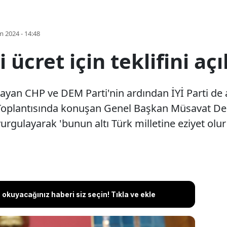
m 2024 - 14:48
i ücret için teklifini aç
klayan CHP ve DEM Parti'nin ardından İYİ Parti de 
 Toplantısında konuşan Genel Başkan Müsavat Der
urgulayarak 'bunun altı Türk milletine eziyet olur
okuyacağınız haberi siz seçin! Tıkla ve ekle