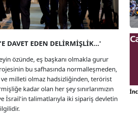
E DAVET EDEN DELİRMİŞLİK...'
 şeyin özünde, eş başkanı olmakla gurur
rojesinin bu safhasında normalleşmeden,
ve milleti olmaz hadsizliğinden, terörist
rmişliğe kadar olan her şey sınırlarımızın
İnc
İsrail'in talimatlarıyla iki sipariş devletin
gilidir.