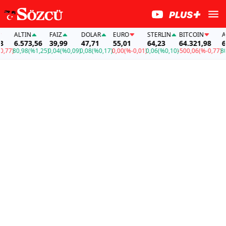
ALTIN
FAİZ
DOLAR
EURO
STERLIN
BITCOIN
ALT
6.573,56
39,99
47,71
55,01
64,23
64.321,98
6.5
77)
80,98
(%1,25)
0,04
(%0,09)
0,08
(%0,17)
0,00
(%-0,01)
0,06
(%0,10)
-500,06
(%-0,77)
80,9