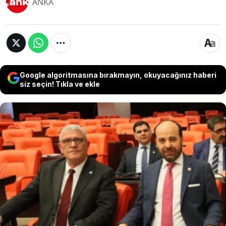
ANKA
Google algoritmasına bırakmayın, okuyacağınız haberi
siz seçin! Tıkla ve ekle
İYİ Parti Kurucular Kurulu Üyesi Ümit Beyaz
partisinden istifa ettiğini duyurdu. Beyaz,
açıklamasında " Her zaman vazgeçilmez
gördüğüm kardeşlik hukukunu korumak ve yol
arkadaşlarıma yük olmama kaygısıyla bugün
itibarıyla parti üyeliğimi sonlandırıyorum."
ifadelerini kullandı.