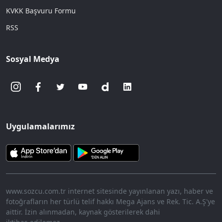
KVKK Başvuru Formu
RSS
Sosyal Medya
Uygulamalarımız
www.sozcu.com.tr internet sitesinde yayınlanan yazı, haber ve
fotoğrafların her türlü telif hakkı Mega Ajans ve Rek. Tic. A.Ş'ye
aittir. İzin alınmadan, kaynak gösterilerek dahi