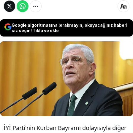
Google algoritmasına bırakmayın, okuyacağınız haberi
siz seçin! Tıkla ve ekle
İYİ Parti'nin Kurban Bayramı programı
netleşti. Bayramın ikinci günü
gerçekleştirilecek partiler arası ziyaretlerde
İYİ Parti, Kemal Kılıçdaroğlu liderliğindeki
Cumhuriyet Halk Partisi ile bayramlaşmama
kararı aldı.
İYİ Parti'nin Kurban Bayramı dolayısıyla diğer