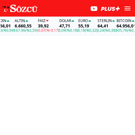
N
ALTIN
FAİZ
DOLAR
EURO
STERLIN
BITCOIN
,01
6.660,55
39,92
47,71
55,19
64,41
64.956,01
%0,94)
167,96
(%2,59)
-0,07
(%-0,17)
0,09
(%0,18)
0,18
(%0,32)
0,24
(%0,38)
605,76
(%0,94)