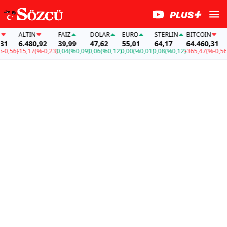
ALTIN
FAİZ
DOLAR
EURO
STERLIN
BITCOIN
A
1
6.480,92
39,99
47,62
55,01
64,17
64.460,31
0,56)
-15,17
(%-0,23)
0,04
(%0,09)
0,06
(%0,12)
0,00
(%0,01)
0,08
(%0,12)
-365,47
(%-0,56)
-