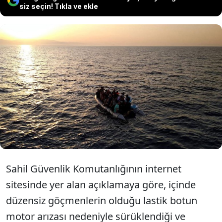
siz seçin! Tıkla ve ekle
İzmir'in Çeşme ilçesi açıklarında motor
arızası nedeniyle sürüklenen lastik
bottaki 17'si çocuk 44 düzensiz göçmen
kurtarıldı.
Sahil Güvenlik Komutanlığının internet
sitesinde yer alan açıklamaya göre, içinde
düzensiz göçmenlerin olduğu lastik botun
motor arızası nedeniyle sürüklendiği ve