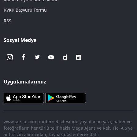
KVKK Başvuru Formu
RSS
Sosyal Medya
Uygulamalarımız
www.sozcu.com.tr internet sitesinde yayınlanan yazı, haber ve
fotoğrafların her türlü telif hakkı Mega Ajans ve Rek. Tic. A.Ş'ye
aittir. İzin alınmadan, kaynak gösterilerek dahi