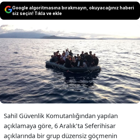
Google algoritmasına bırakmayın, okuyacağınız haberi
siz seçin! Tıkla ve ekle
İzmir'in Seferihisar ilçesi açıklarında
kaçak göçmenleri taşıyan lastik bot battı.
25 düzensiz göçmenin kurtarıldı. Kayıp 5
kişinin de arandığı bildirildi.
Sahil Güvenlik Komutanlığından yapılan
açıklamaya göre, 6 Aralık'ta Seferihisar
açıklarında bir grup düzensiz göçmenin