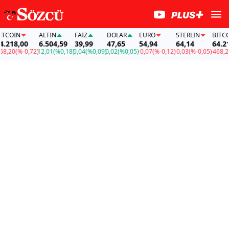
COIN
ALTIN
FAİZ
DOLAR
EURO
STERLIN
BITCOI
218,00
6.504,59
39,99
47,65
54,94
64,14
64.218
,20
(%-0,72)
12,01
(%0,18)
0,04
(%0,09)
0,02
(%0,05)
-0,07
(%-0,12)
-0,03
(%-0,05)
-468,20
(