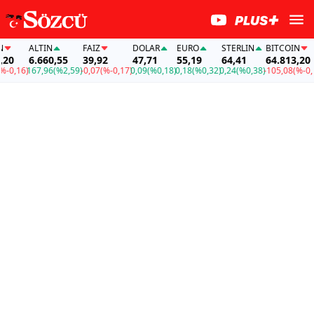
ALTIN
FAİZ
DOLAR
EURO
STERLIN
BITCOIN
0
6.660,55
39,92
47,71
55,19
64,41
64.813,20
0,16)
167,96
(%2,59)
-0,07
(%-0,17)
0,09
(%0,18)
0,18
(%0,32)
0,24
(%0,38)
-105,08
(%-0,16