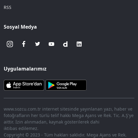
RSS
Sosyal Medya
Uygulamalarımız
www.sozcu.com.tr internet sitesinde yayınlanan yazı, haber ve
fotoğrafların her türlü telif hakkı Mega Ajans ve Rek. Tic. A.Ş'ye
aittir. İzin alınmadan, kaynak gösterilerek dahi
iktibas edilemez.
Copyright © 2023 - Tüm hakları saklıdır. Mega Ajans ve Rek.