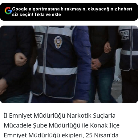
Google algoritmasına bırakmayın, okuyacağınız haberi
siz seçin! Tıkla ve ekle
İzmir'in Konak ilçesinde vites kutusu ile
torpido bölümündeki özel düzenekte
esrarla yakalanan otomobildeki 2
şüpheli tutuklandı.
İl Emniyet Müdürlüğü Narkotik Suçlarla
Mücadele Şube Müdürlüğü ile Konak İlçe
Emniyet Müdürlüğü ekipleri, 25 Nisan'da