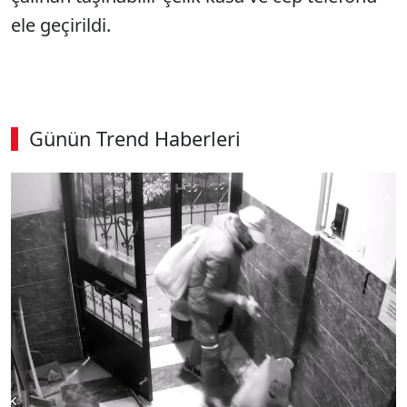
ele geçirildi.
Günün Trend Haberleri
00:02
/ 08:15
Sesi Aç