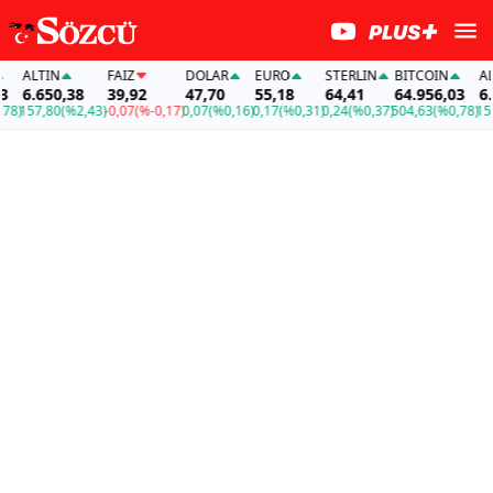
ALTIN
FAİZ
DOLAR
EURO
STERLIN
BITCOIN
ALTI
6.650,38
39,92
47,70
55,18
64,41
64.956,03
6.65
157,80
(%2,43)
-0,07
(%-0,17)
0,07
(%0,16)
0,17
(%0,31)
0,24
(%0,37)
504,63
(%0,78)
157,8