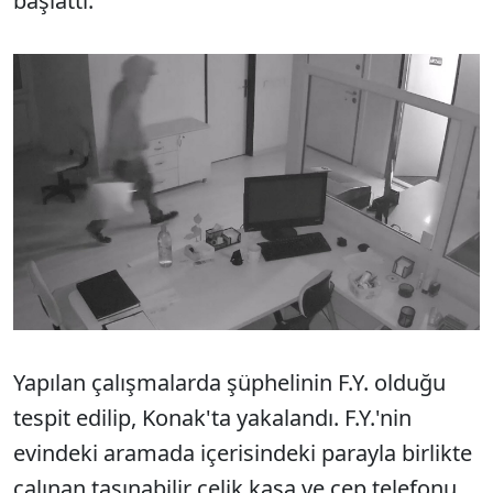
başlattı.
Yapılan çalışmalarda şüphelinin F.Y. olduğu
tespit edilip, Konak'ta yakalandı. F.Y.'nin
evindeki aramada içerisindeki parayla birlikte
çalınan taşınabilir çelik kasa ve cep telefonu