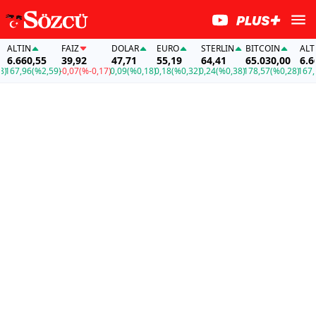
ALTIN
FAİZ
DOLAR
EURO
STERLIN
BITCOIN
ALTIN
6.660,55
39,92
47,71
55,19
64,41
65.030,00
6.660
67,96
(%2,59)
-0,07
(%-0,17)
0,09
(%0,18)
0,18
(%0,32)
0,24
(%0,38)
178,57
(%0,28)
167,96