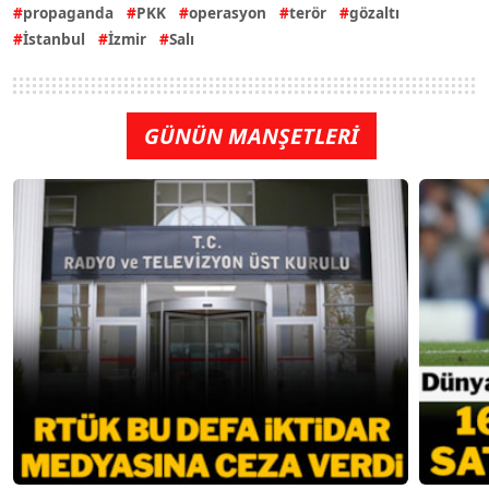
propaganda
PKK
operasyon
terör
gözaltı
İstanbul
İzmir
Salı
GÜNÜN MANŞETLERİ