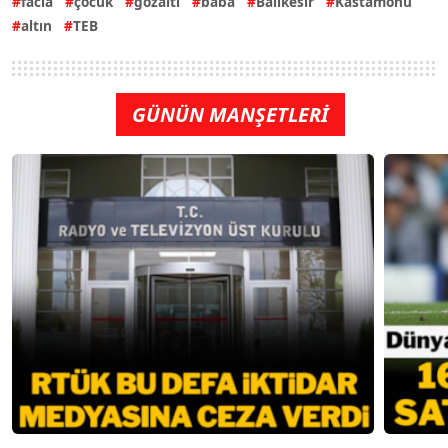
facia
çocuk
gözaltı
baba
Balıkesir
Kastamonu
altın
TEB
GÜNÜN MANŞETLERİ