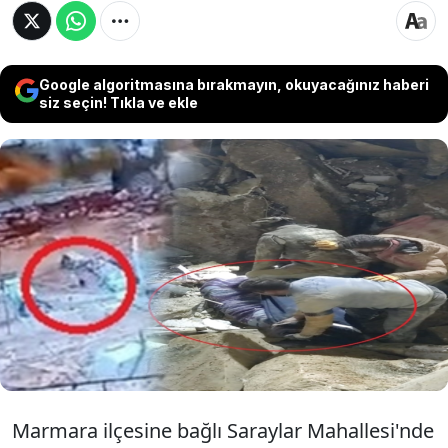
Google algoritmasına bırakmayın, okuyacağınız haberi
siz seçin! Tıkla ve ekle
Balıkesir'in Marmara ilçesinde mermer
ocağında 2 işçisinin öldüğü göçüğe ilişkin
ifadelerine başvurulmak üzere gözaltına
alınan şirket sahibi E.Ö. ile yetkili 4 kişi, yurt
dışına çıkış yasağı ve adli kontrolle serbest
bırakıldı.
Marmara ilçesine bağlı Saraylar Mahallesi'nde