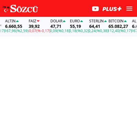
ALTIN
FAİZ
DOLAR
EURO
STERLIN
BITCOIN
ALTIN
6.660,55
39,92
47,71
55,19
64,41
65.082,27
6.66
167,96
(%2,59)
-0,07
(%-0,17)
0,09
(%0,18)
0,18
(%0,32)
0,24
(%0,38)
112,40
(%0,17)
167,9