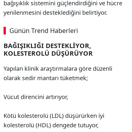
bağışıklık sistemini güçlendirdiğini ve hücre
yenilenmesini desteklediğini belirtiyor.
Günün Trend Haberleri
00:02
/ 09:08
BAĞIŞIKLIĞI DESTEKLİYOR,
Sesi Aç
KOLESTEROLÜ DÜŞÜRÜYOR
Yapılan klinik araştırmalara göre düzenli
olarak sedir mantarı tüketmek;
Vücut direncini artırıyor,
Kötü kolesterolü (LDL) düşürürken iyi
kolesterolü (HDL) dengede tutuyor,