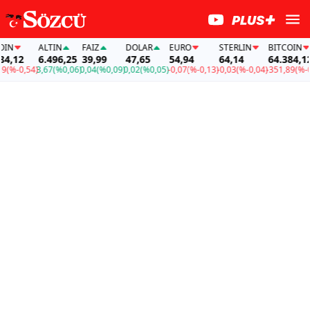
ALTIN
FAİZ
DOLAR
EURO
STERLIN
BITCOIN
,12
6.496,25
39,99
47,65
54,94
64,14
64.384,12
%-0,54)
3,67
(%0,06)
0,04
(%0,09)
0,02
(%0,05)
-0,07
(%-0,13)
-0,03
(%-0,04)
-351,89
(%-0,54