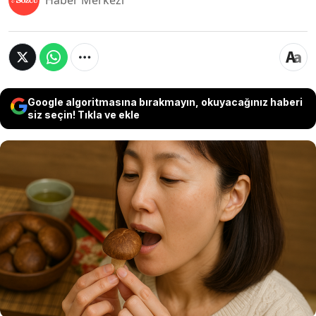
Haber Merkezi
Google algoritmasına bırakmayın, okuyacağınız haberi
siz seçin! Tıkla ve ekle
Japonya’da sofralardan eksik olmayan sedir
mantarı, son yıllarda sağlık meraklılarının da
ilgisini çekmeye başladı. “Şifa deposu mantar”
olarak bilinen bu özel tür, sadece lezzetiyle değil,
bağışıklığı güçlendiren ve kansere karşı koruyucu
özellikleriyle de dikkat çekiyor. Yeni yeni ortaya
çıkan sedir mantarının kilosu bin liraya dayanıyor.