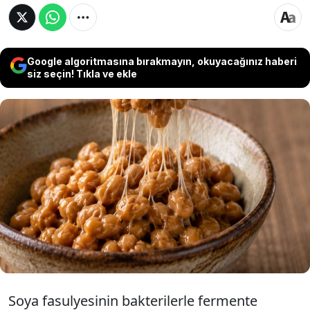
Google algoritmasına bırakmayın, okuyacağınız haberi
siz seçin! Tıkla ve ekle
Japonya'da uygun fiyatı nedeniyle uzun süre
'fakir yemeği' olarak anılan fermente soya
fasulyesi, sosyal medyanın etkisiyle
uluslararası bir süper gıda trendine dönüştü.
Türk damak tadının uzağında kalıyor...
Soya fasulyesinin bakterilerle fermente