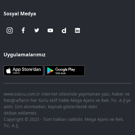
Sosyal Medya
Uygulamalarımız
www.sozcu.com.tr internet sitesinde yayınlanan yazı, haber ve
fotoğrafların her türlü telif hakkı Mega Ajans ve Rek. Tic. A.Ş'ye
aittir. İzin alınmadan, kaynak gösterilerek dahi
iktibas edilemez.
Copyright © 2023 - Tüm hakları saklıdır. Mega Ajans ve Rek.
Tic. A.Ş.