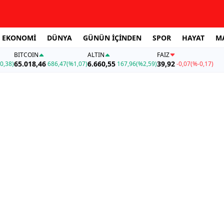
EKONOMİ
DÜNYA
GÜNÜN İÇİNDEN
SPOR
HAYAT
M
BITCOIN
ALTIN
FAİZ
65.018,46
6.660,55
39,92
0,38)
686,47
(%1,07)
167,96
(%2,59)
-0,07
(%-0,17)