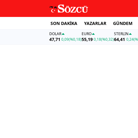
SON DAKİKA
YAZARLAR
GÜNDEM
DOLAR
EURO
STERLIN
47,71
55,19
64,41
0,09
(%0,18)
0,18
(%0,32)
0,24
(%