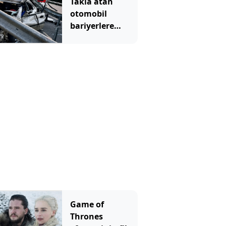
Takla atan
buluştular
otomobil
bariyerlere
daldı; 1 ölü, 1
ağır yaralı
Game of
Thrones