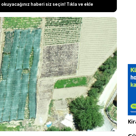
okuyacağınız haberi siz seçin! Tıkla ve ekle
 ilçesinde 2015 yılında üretimine başlanan ve
ili alan Arapgir mor reyhanı, hem bölge çiftçisinin
nomisinin yüzünü güldürüyor. Sezonda dört kez
l bitkide bu yıl yaş olarak 2 bin 500 ton, kuru
 100 ton rekolte beklenirken kilosu 1500 liraya
Kir