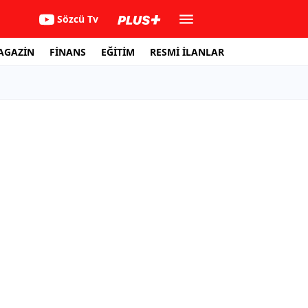
Sözcü Tv
AGAZİN
FİNANS
EĞİTİM
RESMİ İLANLAR