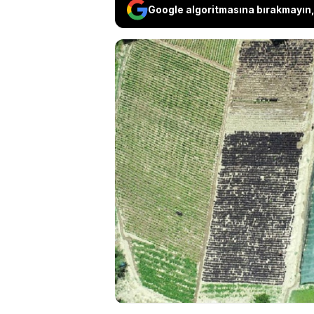
Google algoritmasına bırakmayın, 
Malatya’nın Arapgir
coğrafi işaret tesc
hem de kentin eko
hasat edilen bu öze
olarak ise yaklaşık
satılıyor.