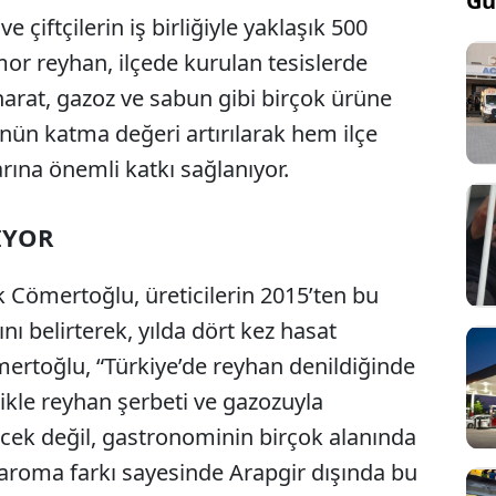
Gü
e çiftçilerin iş birliğiyle yaklaşık 500
mor reyhan, ilçede kurulan tesislerde
aharat, gazoz ve sabun gibi birçok ürüne
nün katma değeri artırılarak hem ilçe
ına önemli katkı sağlanıyor.
İYOR
 Cömertoğlu, üreticilerin 2015’ten bu
nı belirterek, yılda dört kez hasat
ömertoğlu, “Türkiye’de reyhan denildiğinde
likle reyhan şerbeti ve gazozuyla
çecek değil, gastronominin birçok alanında
i aroma farkı sayesinde Arapgir dışında bu