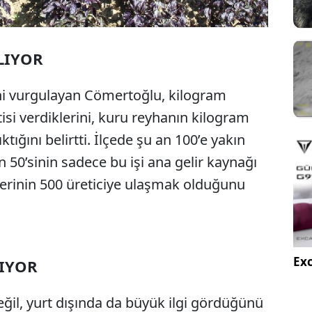
ILIYOR
ini vurgulayan Cömertoğlu, kilogram
tisi verdiklerini, kuru reyhanın kilogram
ıktığını belirtti. İlçede şu an 100’e yakın
 50’sinin sadece bu işi ana gelir kaynağı
flerinin 500 üreticiye ulaşmak olduğunu
Exc
IYOR
eğil, yurt dışında da büyük ilgi gördüğünü