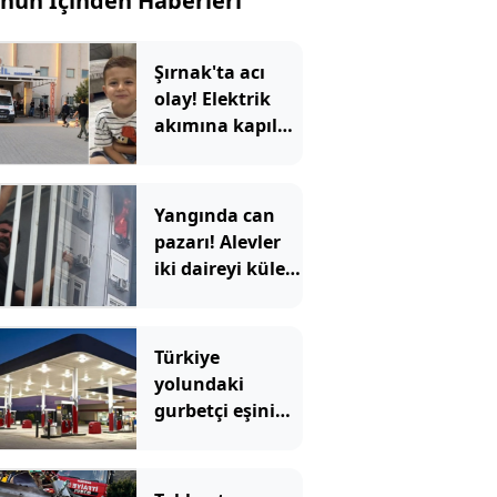
nün İçinden Haberleri
Şırnak'ta acı
olay! Elektrik
akımına kapılan
4 yaşındaki
çocuk öldü
Yangında can
pazarı! Alevler
iki daireyi küle
çevirdi; mahsur
kalan aile
kurtarıldı
Türkiye
yolundaki
gurbetçi eşini
benzinlikte
unuttu! 6 saat
sonra yeniden