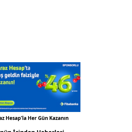
az Hesap’la Her Gün Kazanın