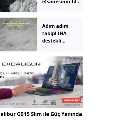
efsanesinin filmi
geliyor
Adım adım
takip! İHA
destekli
operasyonda
kilolarca
uyuşturucu ele
geçirildi
alibur G915 Slim ile Güç Yanında