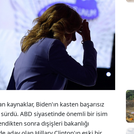
n kaynaklar, Biden'ın kasten başarısız
sürdü. ABD siyasetinde önemli bir isim
endikten sonra dışişleri bakanlığı
e aday olan Hillary Clinton'ın eski bir