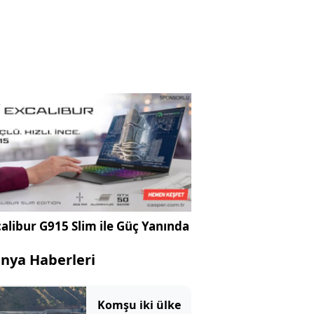
alibur G915 Slim ile Güç Yanında
nya Haberleri
Komşu iki ülke