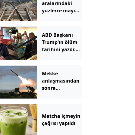
aralarındaki
yüzlerce mayına
rağmen
birbirine
bağlanacak
ABD Başkanı
Trump'ın ölüm
tarihini yazdı:
Merdivenden
inerken büyük
bir felç geçiriyor
Mekke
anlaşmasından
sonra
Yunanistan'dan
Patriot hamlesi
Matcha içmeyin
çağrısı yapıldı