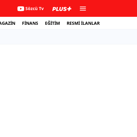
Sözcü Tv
AGAZİN
FİNANS
EĞİTİM
RESMİ İLANLAR