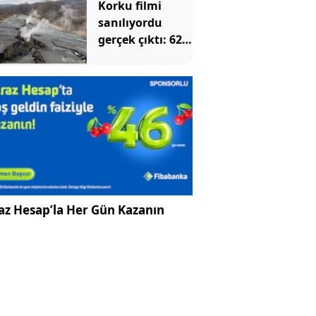
Korku filmi
sanılıyordu
gerçek çıktı: 62
yıldır yer
altından yanıyor
az Hesap’la Her Gün Kazanın