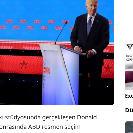
apılacak başkanlık seçimleri öncesinde geçen hafta
 Cumhuriyetçilerin adayı Donald Trump ile kozlarını
erformansıyla büyük eleştiri toplayan Joe Biden
t çekici bir iddia ortaya atıldı.
Exc
Dü
aki stüdyosunda gerçekleşen Donald
sonrasında ABD resmen seçim