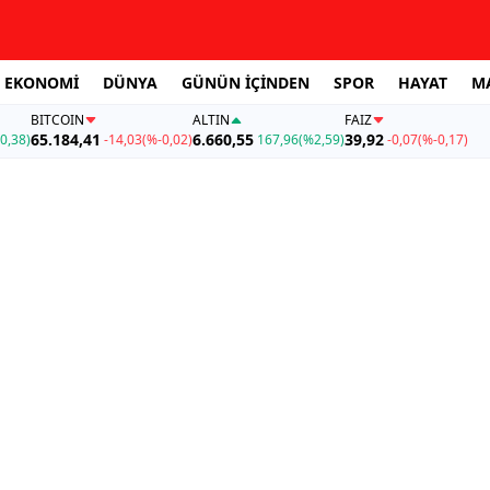
EKONOMİ
DÜNYA
GÜNÜN İÇİNDEN
SPOR
HAYAT
M
BITCOIN
ALTIN
FAİZ
65.184,41
6.660,55
39,92
0,38)
-14,03
(%-0,02)
167,96
(%2,59)
-0,07
(%-0,17)