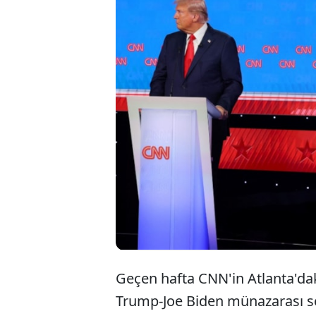
5 Kasım'da y
canlı yayında
paylaşan ve p
hakkında dikka
Geçen hafta CNN'in Atlanta'd
Trump-Joe Biden münazarası 