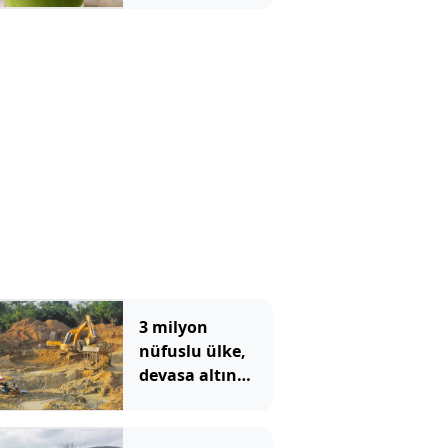
3 milyon
nüfuslu ülke,
devasa altın
yatağı
keşfedince
kaderi değişti