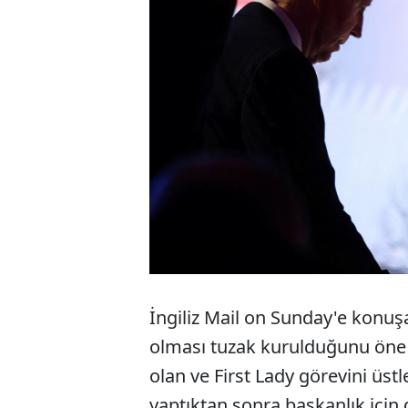
İngiliz Mail on Sunday'e konuşa
olması tuzak kurulduğunu öne 
olan ve First Lady görevini üstl
yaptıktan sonra başkanlık için d