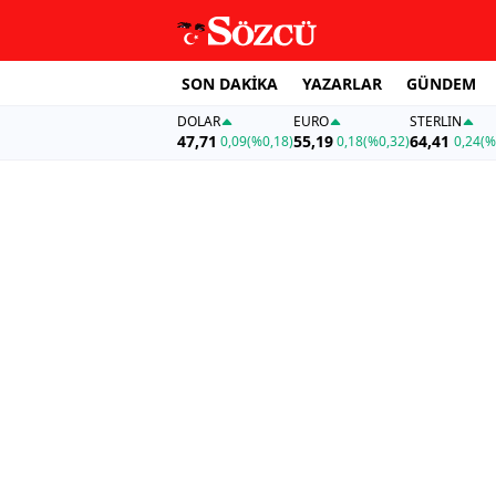
SON DAKİKA
YAZARLAR
GÜNDEM
DOLAR
EURO
STERLIN
47,71
55,19
64,41
0,09
(%0,18)
0,18
(%0,32)
0,24
(%