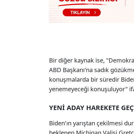
Bir diğer kaynak ise, "Demokrat
ABD Başkanı'na sadık gözükmem
konuşmalarda bir süredir Biden
yenemeyeceği konuşuluyor" ifa
YENİ ADAY HAREKETE GEÇ
Biden'ın yarıştan çekilmesi d
beklenen Michigan Valisi Gretc