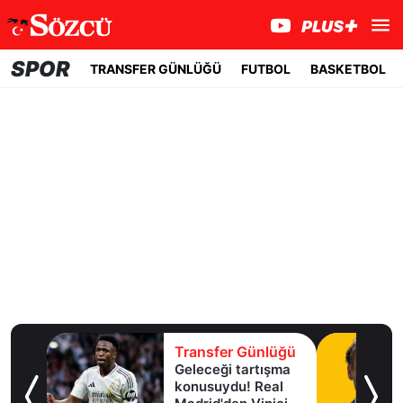
SPOR
TRANSFER GÜNLÜĞÜ
FUTBOL
BASKETBOL
lüğü
Transfer Günlüğü
Geleceği tartışma
aha
konusuydu! Real