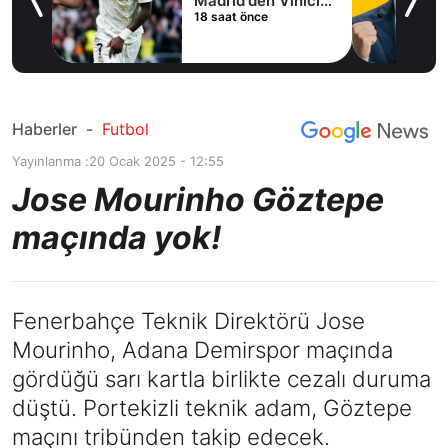
Madrid'den Vinicius
18 saat önce
Junior kararı
Haberler
-
Futbol
Yayınlanma :
20 Ocak 2025 - 12:55
Jose Mourinho Göztepe
maçında yok!
Fenerbahçe Teknik Direktörü Jose
Mourinho, Adana Demirspor maçında
gördüğü sarı kartla birlikte cezalı duruma
düştü. Portekizli teknik adam, Göztepe
maçını tribünden takip edecek.