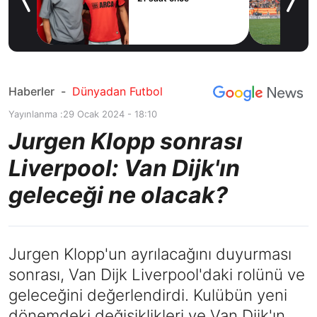
e’ye
Haberler
-
Dünyadan Futbol
Yayınlanma :
29 Ocak 2024 - 18:10
Jurgen Klopp sonrası
Liverpool: Van Dijk'ın
geleceği ne olacak?
Jurgen Klopp'un ayrılacağını duyurması
sonrası, Van Dijk Liverpool'daki rolünü ve
geleceğini değerlendirdi. Kulübün yeni
dönemdeki değişiklikleri ve Van Dijk'ın