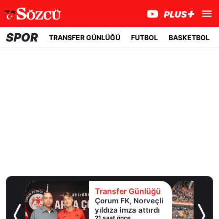
SPOR
TRANSFER GÜNLÜĞÜ
FUTBOL
BASKETBOL
lüğü
Transfer Günlüğü
ol
Çorum FK, Norveçli
inde
yıldıza imza attırdı
21 saat önce