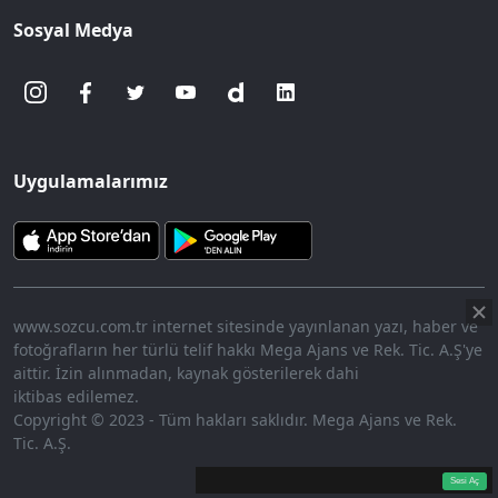
Sosyal Medya
Uygulamalarımız
www.sozcu.com.tr internet sitesinde yayınlanan yazı, haber ve
fotoğrafların her türlü telif hakkı Mega Ajans ve Rek. Tic. A.Ş'ye
aittir. İzin alınmadan, kaynak gösterilerek dahi
iktibas edilemez.
Copyright © 2023 - Tüm hakları saklıdır. Mega Ajans ve Rek.
Tic. A.Ş.
360p
Loaded
:
Sesi
10.14%
Aç
Sesi Aç