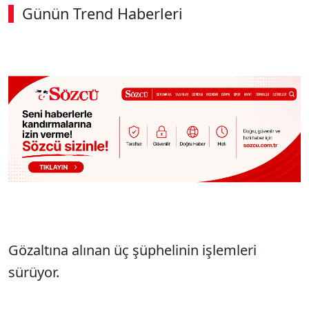
Günün Trend Haberleri
00:02
/ 03:53
Sesi Aç
Gözaltına alınan üç şüphelinin işlemleri
sürüyor.