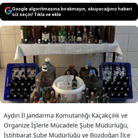
Google algoritmasına bırakmayın, okuyacağınız haberi
siz seçin! Tıkla ve ekle
Aydın'da jandarma ekiplerince yapılan
operasyonda yüzlerce litre sahte içki
ele geçirildi. Olayla ilgili üç kişi gözaltına
alındı.
Aydın İl Jandarma Komutanlığı Kaçakçılık ve
Organize İşlerle Mücadele Şube Müdürlüğü,
İstihbarat Şube Müdürlüğü ve Bozdoğan İlçe