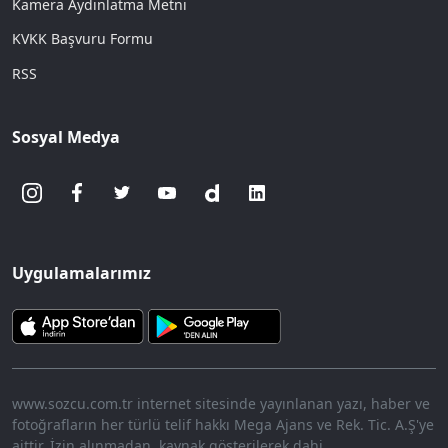
Kamera Aydınlatma Metni
KVKK Başvuru Formu
RSS
Sosyal Medya
Uygulamalarımız
www.sozcu.com.tr internet sitesinde yayınlanan yazı, haber ve
fotoğrafların her türlü telif hakkı Mega Ajans ve Rek. Tic. A.Ş'ye
aittir. İzin alınmadan, kaynak gösterilerek dahi