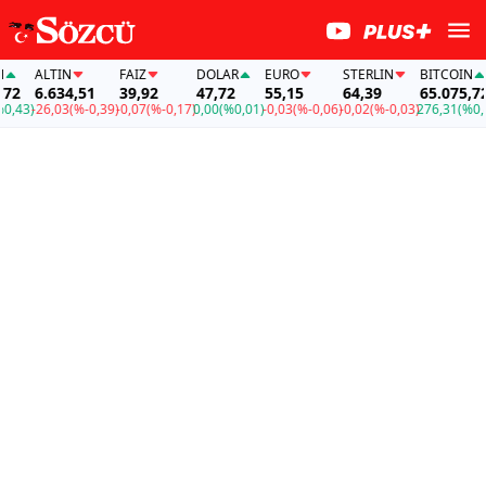
ALTIN
FAİZ
DOLAR
EURO
STERLIN
BITCOIN
2
6.634,51
39,92
47,72
55,15
64,39
65.075,72
43)
-26,03
(%-0,39)
-0,07
(%-0,17)
0,00
(%0,01)
-0,03
(%-0,06)
-0,02
(%-0,03)
276,31
(%0,43)