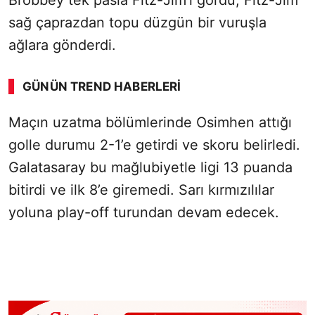
Brobbey tek pasla Fitz-Jim'i gördü, Fitz-Jim
sağ çaprazdan topu düzgün bir vuruşla
ağlara gönderdi.
GÜNÜN TREND HABERLERI
Maçın uzatma bölümlerinde Osimhen attığı
golle durumu 2-1’e getirdi ve skoru belirledi.
Galatasaray bu mağlubiyetle ligi 13 puanda
bitirdi ve ilk 8’e giremedi. Sarı kırmızılılar
yoluna play-off turundan devam edecek.