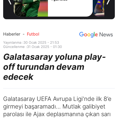
ilal
ım
Haberler
-
Futbol
Yayınlanma :
30 Ocak 2025 - 21:53
Güncellenme :
31 Ocak 2025 - 01:30
Galatasaray yoluna play-
off turundan devam
edecek
Galatasaray UEFA Avrupa Ligi'nde ilk 8’e
girmeyi başaramadı… Mutlak galibiyet
parolası ile Ajax deplasmanına çıkan sarı