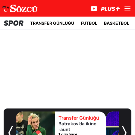
SPOR
TRANSFER GÜNLÜĞÜ
FUTBOL
BASKETBOL
lüğü
Transfer Günlüğü
uaylı
Batrakov’da ikinci
ma
raunt
1 gün önce