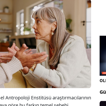
genelinde güncel yaşam süresi kadınlarda 73.8;
rde ise 68.4. Kadınlar ve erkekler arasında yıllardır
en 'ömür farkının' nedeni ise pek de bilinmiyor...
OLE
Gü
el Antropoloji Enstitüsü araştırmacılarının
ya göre bu farkın temel sebebi,