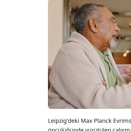
Dünya 
erkekle
süregel
Leipzig'deki Max Planck Evrims
öncülüğünde yürütülen çalışma