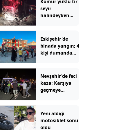
Kömür yüklü tır
seyir
halindeyken
alev alev yandı
Eskişehir'de
binada yangın; 4
kişi dumandan
etkilendi
Nevşehir'de feci
kaza: Karşıya
geçmeye
çalışırken
otomobil çarptı
Yeni aldığı
motosiklet sonu
oldu