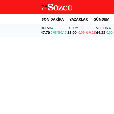
SON DAKİKA
YAZARLAR
GÜNDEM
DOLAR
EURO
STERLIN
47,70
55,00
64,22
0,08
(%0,16)
-0,01
(%-0,02)
0,05
(