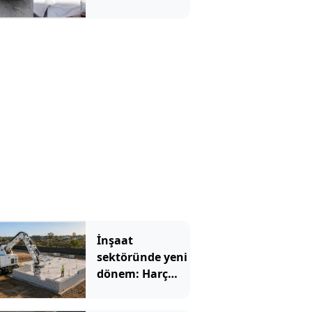
İnşaat
sektöründe yeni
dönem: Harç
kullanmıyor,
blokları tek tek