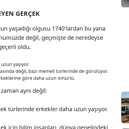
EYEN GERÇEK
Sesi Aç
zun yaşadığı olgusu 1740'lardan bu yana
günümüzde değil, geçmişte de neredeyse
eçerli oldu.
uzun yaşıyor.
rasında değil, bazı memeli türlerinde de görülüyor.
 erkeklerine göre daha uzun ömürlü.
 zaman aynı değil:
ek türlerinde erkekler daha uzun yaşıyor.
ek için bilim insanları, dünya genelindeki