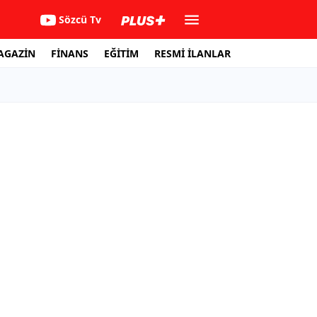
Sözcü Tv
AGAZİN
FİNANS
EĞİTİM
RESMİ İLANLAR