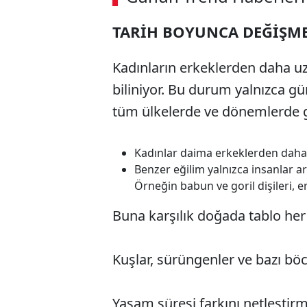
00:02
/ 09:08
TARİH BOYUNCA DEĞİŞM
Kadınların erkeklerden daha u
biliniyor. Bu durum yalnızca 
tüm ülkelerde ve dönemlerde g
Kadınlar daima erkeklerden daha 
Benzer eğilim yalnızca insanlar a
Örneğin babun ve goril dişileri,
Buna karşılık doğada tablo her
Kuşlar, sürüngenler ve bazı böc
Yaşam süresi farkını netleştirm