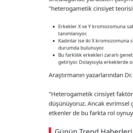
"heterogametik cinsiyet teorisi"
Erkekler X ve Y kromozomuna sahi
tanımlanıyor.
Kadınlar ise iki X kromozomuna s
durumda bulunuyor.
Bu farklılık erkekleri zararlı gen
getiriyor. Dolayısıyla erkeklerde
Araştırmanın yazarlarından Dr.
"Heterogametik cinsiyet fakt
düşünüyoruz. Ancak evrimsel g
etkenler de bu farkta rol oynuy
ABERİ OKU
➜
Günün Trend Haberleri