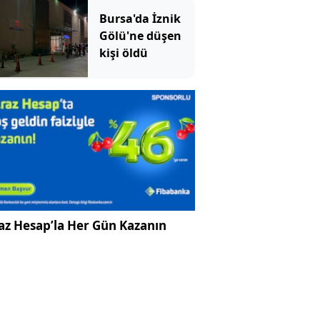
diziyor
Bursa'da İznik
Gölü'ne düşen
kişi öldü
az Hesap’la Her Gün Kazanın