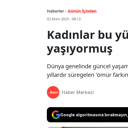
Haberler -
Günün İçinden
02 Ekim 2025 - 08:13
Kadınlar bu y
yaşıyormuş
Dünya genelinde güncel yaşam s
yıllardır süregelen 'ömür farkın
Haber Merkezi
Google algoritmasına bırakmayın, 