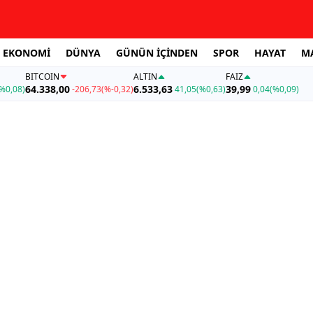
EKONOMİ
DÜNYA
GÜNÜN İÇİNDEN
SPOR
HAYAT
M
BITCOIN
ALTIN
FAİZ
64.338,00
6.533,63
39,99
%0,08)
-206,73
(%-0,32)
41,05
(%0,63)
0,04
(%0,09)