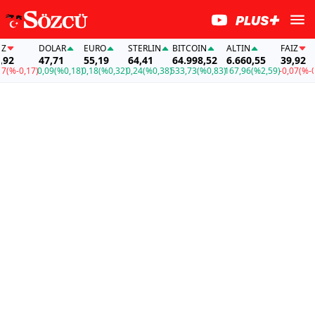
DOLAR
EURO
STERLIN
BITCOIN
ALTIN
FAİZ
47,71
55,19
64,41
64.998,52
6.660,55
39,92
-0,17)
0,09
(%0,18)
0,18
(%0,32)
0,24
(%0,38)
533,73
(%0,83)
167,96
(%2,59)
-0,07
(%-0,17)