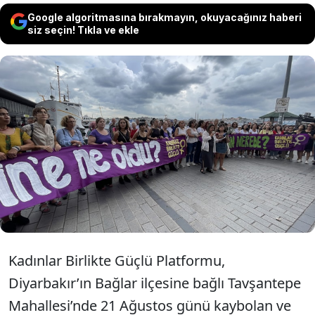
Google algoritmasına bırakmayın, okuyacağınız haberi
siz seçin! Tıkla ve ekle
Kadınlar Birlikte Güçlü Platformu,
Diyarbakır'da 18 gün önce kaybolan ve
halen bir iz bulunamayan 8 yaşındaki Narin
Güran için Eminönü'nden Karaköy'e
yürüdü.
Kadınlar Birlikte Güçlü Platformu,
Diyarbakır’ın Bağlar ilçesine bağlı Tavşantepe
Mahallesi’nde 21 Ağustos günü kaybolan ve