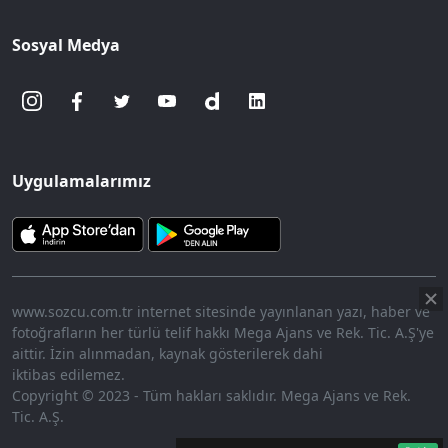
Sosyal Medya
Uygulamalarımız
www.sozcu.com.tr internet sitesinde yayınlanan yazı, haber ve
fotoğrafların her türlü telif hakkı Mega Ajans ve Rek. Tic. A.Ş'ye
aittir. İzin alınmadan, kaynak gösterilerek dahi
iktibas edilemez.
Copyright © 2023 - Tüm hakları saklıdır. Mega Ajans ve Rek.
Tic. A.Ş.
360p
Loaded
:
Sesi
10.45%
Aç