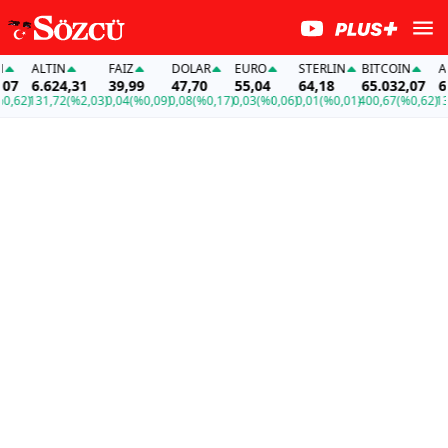
ALTIN
FAİZ
DOLAR
EURO
STERLIN
BITCOIN
ALTI
6.624,31
39,99
47,70
55,04
64,18
65.032,07
6.62
62)
131,72
(%2,03)
0,04
(%0,09)
0,08
(%0,17)
0,03
(%0,06)
0,01
(%0,01)
400,67
(%0,62)
131,