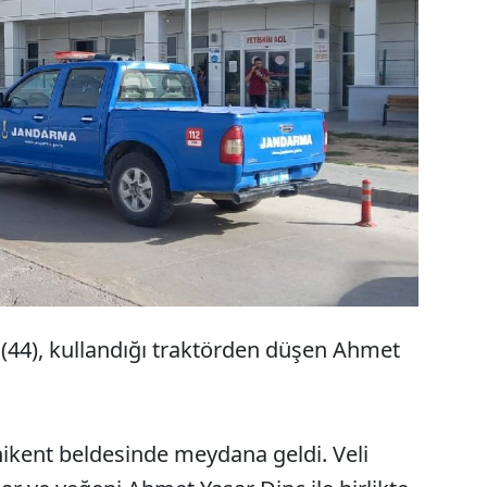
Aksaray'da 7 yaşındaki Ahmet Yaşar Dinç,
amcasının kullandığı traktörün kasasından
düşerek hayatını kaybetti.
 (44), kullandığı traktörden düşen Ahmet
enikent beldesinde meydana geldi. Veli