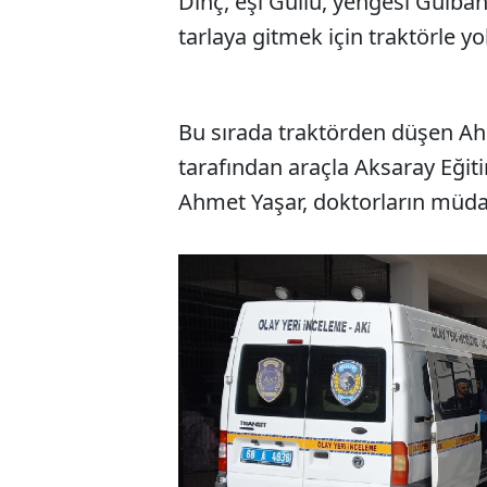
Dinç, eşi Güllü, yengesi Gülbah
tarlaya gitmek için traktörle yol
Bu sırada traktörden düşen Ahm
tarafından araçla Aksaray Eğit
Ahmet Yaşar, doktorların müda