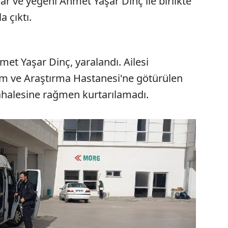
ar ve yeğeni Ahmet Yaşar Dinç ile birlikte
a çıktı.
et Yaşar Dinç, yaralandı. Ailesi
im ve Araştırma Hastanesi'ne götürülen
halesine rağmen kurtarılamadı.