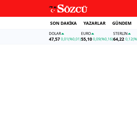
SON DAKİKA
YAZARLAR
GÜNDEM
DOLAR
EURO
STERLIN
47,57
55,10
64,22
0,01
(%0,01)
0,09
(%0,16)
0,12
(%