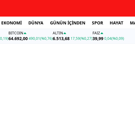
EKONOMİ
DÜNYA
GÜNÜN İÇİNDEN
SPOR
HAYAT
M
BITCOIN
ALTIN
FAİZ
64.692,00
6.513,68
39,99
0,19)
490,01
(%0,76)
17,59
(%0,27)
0,04
(%0,09)