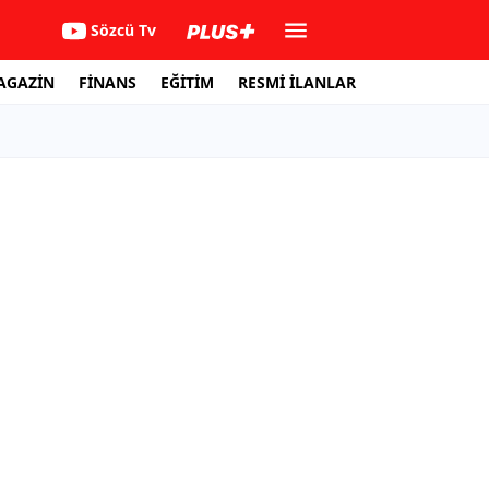
Sözcü Tv
AGAZİN
FİNANS
EĞİTİM
RESMİ İLANLAR