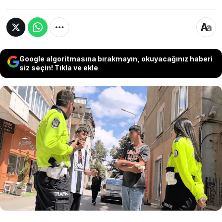
Google algoritmasına bırakmayın, okuyacağınız haberi
siz seçin! Tıkla ve ekle
Bursa’nın İnegöl ilçesinde 15 yaşındaki
Muhammed B., motosikletle yanına yaklaşan
şüphelinin bıçaklı saldırısında kolundan
yaralandı. Şüpheli kaçarken, Muhammed B.’ye
ilk müdahaleyi yoldan geçen polis ekipleri
yaptı.