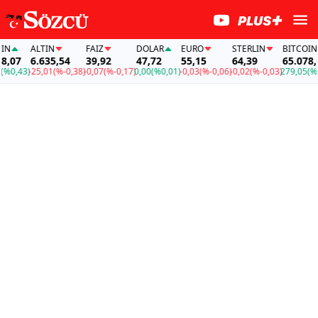
N
ALTIN
FAİZ
DOLAR
EURO
STERLIN
BITCOIN
,07
6.635,54
39,92
47,72
55,15
64,39
65.078,07
0,43)
-25,01
(%-0,38)
-0,07
(%-0,17)
0,00
(%0,01)
-0,03
(%-0,06)
-0,02
(%-0,03)
279,05
(%0,