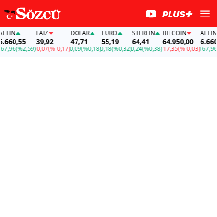
TIN
FAİZ
DOLAR
EURO
STERLIN
BITCOIN
ALTIN
660,55
39,92
47,71
55,19
64,41
64.950,00
6.660,5
,96
(%2,59)
-0,07
(%-0,17)
0,09
(%0,18)
0,18
(%0,32)
0,24
(%0,38)
-17,35
(%-0,03)
167,96
(%