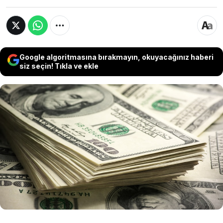
Google algoritmasına bırakmayın, okuyacağınız haberi
siz seçin! Tıkla ve ekle
VakıfBank, 21 ülkeden 50 bankanın katılımıyla
472 milyon dolar ve 487,2 milyon Euro tutarında
sürdürülebilirlik temalı sendikasyon kredisi
sağladı. Kredinin, geçen yılın aynı dönemine
göre yüzde 110 oranında yenilendiği
belirtilirken, işlemde 9 yeni banka da yer aldı.