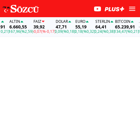
ALTIN
FAİZ
DOLAR
EURO
STERLIN
BITCOIN
AL
1
6.660,55
39,92
47,71
55,19
64,41
65.239,91
6.
21)
167,96
(%2,59)
-0,07
(%-0,17)
0,09
(%0,18)
0,18
(%0,32)
0,24
(%0,38)
134,47
(%0,21)
167