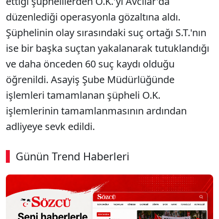
ettiği şüphelilerden O.K.'yi Avcılar'da
düzenlediği operasyonla gözaltına aldı.
Şüphelinin olay sırasındaki suç ortağı S.T.'nın
ise bir başka suçtan yakalanarak tutuklandığı
ve daha önceden 60 suç kaydı olduğu
öğrenildi. Asayiş Şube Müdürlüğünde
işlemleri tamamlanan şüpheli O.K.
işlemlerinin tamamlanmasının ardından
adliyeye sevk edildi.
Günün Trend Haberleri
00:02
/ 03:53
Sesi Aç