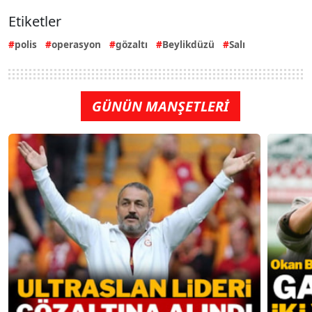
Etiketler
polis
operasyon
gözaltı
Beylikdüzü
Salı
GÜNÜN MANŞETLERİ