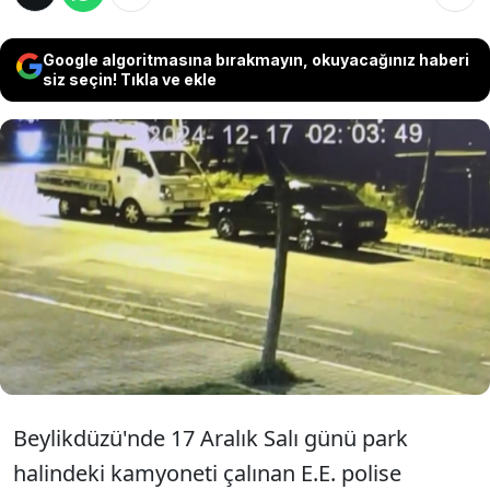
Google algoritmasına bırakmayın, okuyacağınız haberi
siz seçin! Tıkla ve ekle
Beylikdüzü'nde park halindeki kamyoneti
çalan şüphelilerden O.K. polis tarafından
yakalanırken, diğer şüpheli S.T.'nin daha önce
yakalanarak cezaevine gönderildiği ortaya
çıktı. S.T.'nin 60 suç kaydı olduğu ortaya çıktı.
Beylikdüzü'nde 17 Aralık Salı günü park
halindeki kamyoneti çalınan E.E. polise