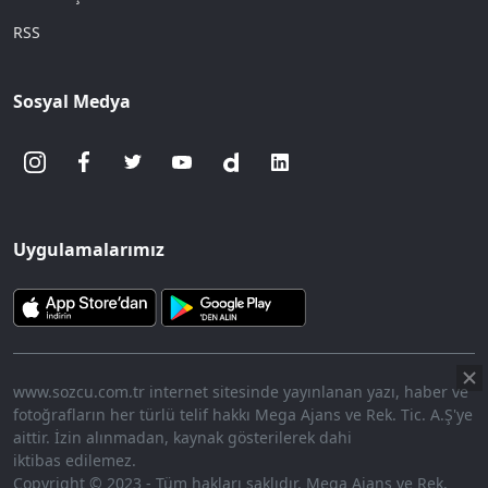
RSS
Sosyal Medya
Uygulamalarımız
www.sozcu.com.tr internet sitesinde yayınlanan yazı, haber ve
fotoğrafların her türlü telif hakkı Mega Ajans ve Rek. Tic. A.Ş'ye
aittir. İzin alınmadan, kaynak gösterilerek dahi
iktibas edilemez.
Copyright © 2023 - Tüm hakları saklıdır. Mega Ajans ve Rek.