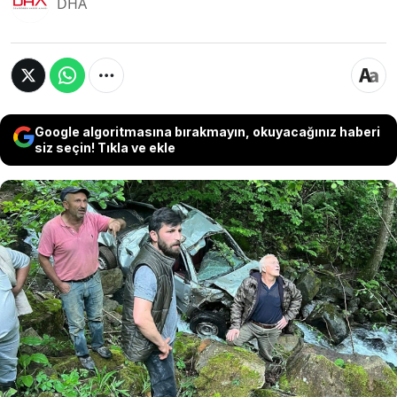
DHA
Google algoritmasına bırakmayın, okuyacağınız haberi
siz seçin! Tıkla ve ekle
Ordu’nun Ulubey ilçesinde sürücüsünün
bahçede manevra yaparken kontrolünü
kaybettiği kamyonet, yaklaşık 350 metrelik
uçuruma yuvarlandı. Kazada, kamyonetin
sürücüsü Hakkı Temel (64) hayatını kaybetti,
yanındaki eşi Hacer Temel (64) ise ağır
yaralandı.