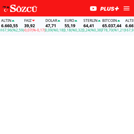
LTIN
FAİZ
DOLAR
EURO
STERLIN
BITCOIN
ALTIN
.660,55
39,92
47,71
55,19
64,41
65.037,44
6.660,
7,96
(%2,59)
-0,07
(%-0,17)
0,09
(%0,18)
0,18
(%0,32)
0,24
(%0,38)
778,70
(%1,21)
167,96
(