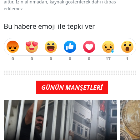
aittir. İzin alınmadan, kaynak gösterilerek dahi iktibas
edilemez.
Bu habere emoji ile tepki ver
GÜNÜN MANŞETLERİ