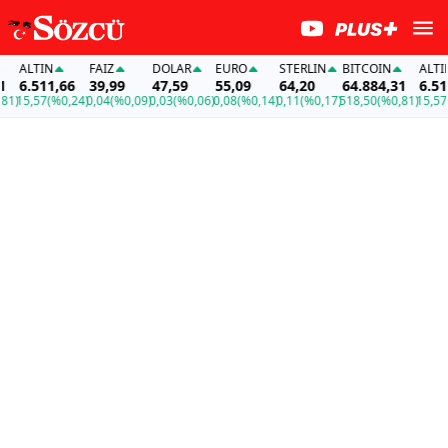
ALTIN
FAİZ
DOLAR
EURO
STERLIN
BITCOIN
ALTIN
6.511,66
39,99
47,59
55,09
64,20
64.884,31
6.511,
15,57
(%0,24)
0,04
(%0,09)
0,03
(%0,06)
0,08
(%0,14)
0,11
(%0,17)
518,50
(%0,81)
15,57
(%0