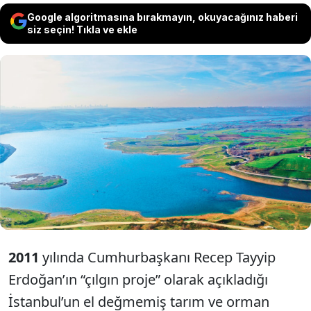
Google algoritmasına bırakmayın, okuyacağınız haberi
siz seçin! Tıkla ve ekle
İstanbul’un yeşil alanlarına darbe vuracak,
şehirde göç yoğunluğu oluşturacak
projenin imar planlarına yargı ‘dur’ dedi.
İBB hukuk savaşını şimdilik kazandı.
2011
yılında Cumhurbaşkanı Recep Tayyip
Erdoğan’ın “çılgın proje” olarak açıkladığı
İstanbul’un el değmemiş tarım ve orman