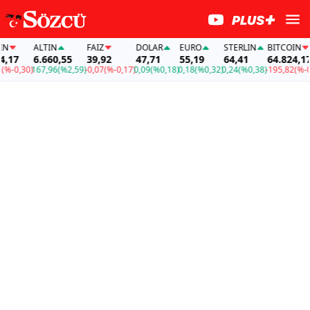
ALTIN
FAİZ
DOLAR
EURO
STERLIN
BITCOIN
,17
6.660,55
39,92
47,71
55,19
64,41
64.824,17
%-0,30)
167,96
(%2,59)
-0,07
(%-0,17)
0,09
(%0,18)
0,18
(%0,32)
0,24
(%0,38)
-195,82
(%-0,3