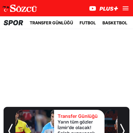
SPOR
TRANSFER GÜNLÜĞÜ
FUTBOL
BASKETBOL
Transfer Günlüğü
Transfer Günl
Yarın tüm gözler
Serdar Dursun'
İzmir'de olacak!
yeni adresi belli