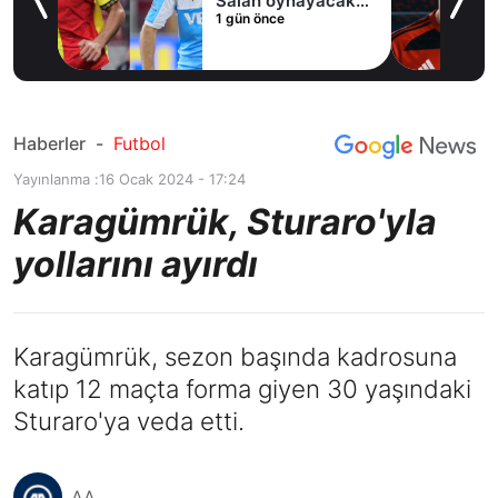
Salah oynayacak
oldu
1 gün önce
1 gün önce
mı?
Haberler
-
Futbol
Yayınlanma :
16 Ocak 2024 - 17:24
Karagümrük, Sturaro'yla
yollarını ayırdı
Karagümrük, sezon başında kadrosuna
katıp 12 maçta forma giyen 30 yaşındaki
Sturaro'ya veda etti.
AA