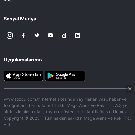
Sosyal Medya
Uygulamalarımız
www.sozcu.com.tr internet sitesinde yayınlanan yazı, haber ve
fotoğrafların her türlü telif hakkı Mega Ajans ve Rek. Tic. A.Ş'ye
aittir. İzin alınmadan, kaynak gösterilerek dahi iktibas edilemez.
Copyright © 2023 - Tüm hakları saklıdır. Mega Ajans ve Rek. Tic.
A.Ş.
HABERİ OKU
➜
00:16
/ 09:15