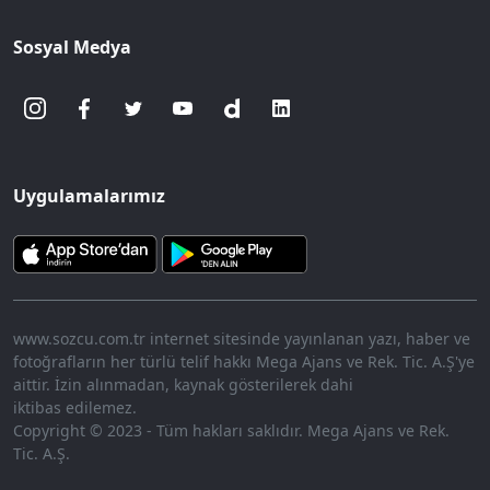
Sosyal Medya
Uygulamalarımız
www.sozcu.com.tr internet sitesinde yayınlanan yazı, haber ve
fotoğrafların her türlü telif hakkı Mega Ajans ve Rek. Tic. A.Ş'ye
aittir. İzin alınmadan, kaynak gösterilerek dahi
iktibas edilemez.
Copyright © 2023 - Tüm hakları saklıdır. Mega Ajans ve Rek.
Tic. A.Ş.