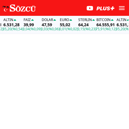
ALTIN
FAİZ
DOLAR
EURO
STERLIN
BITCOIN
ALTIN
6.531,28
39,99
47,59
55,02
64,24
64.555,91
6.531,28
35,20
(%0,54)
0,04
(%0,09)
0,03
(%0,06)
0,01
(%0,02)
0,15
(%0,23)
75,91
(%0,12)
35,20
(%0,