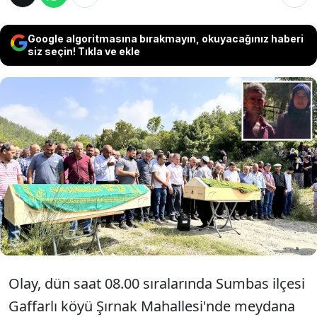
Google algoritmasına bırakmayın, okuyacağınız haberi
siz seçin! Tıkla ve ekle
Osmaniye'de erkek kardeşi Hacı Ahmet
Cengiz tarafından çıkan tartışmada
tabancayla vurularak öldürülen Şadiye
Özerli ile eşi Yusuf Özerli, son
yolculuklarına uğurlandı.
Olay, dün saat 08.00 sıralarında Sumbas ilçesi
Gaffarlı köyü Şırnak Mahallesi'nde meydana