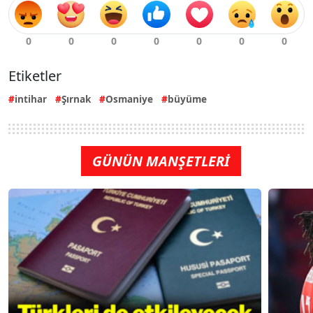
Etiketler
intihar
Şırnak
Osmaniye
büyüme
GÜNÜN MANŞETLERİ