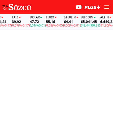
FAİZ
DOLAR
EURO
STERLIN
BITCOIN
ALTIN
4
39,92
47,72
55,16
64,41
65.041,45
6.649,24
,17)
-0,07
(%-0,17)
0,01
(%0,01)
-0,03
(%-0,05)
0,00
(%-0,01)
248,44
(%0,38)
-11,30
(%-0,17