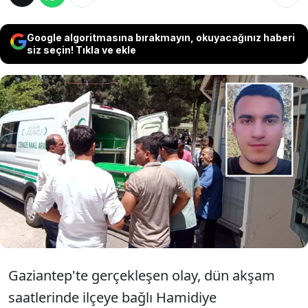
Google algoritmasına bırakmayın, okuyacağınız haberi
siz seçin! Tıkla ve ekle
Gaziantep'in Nurdağı ilçesinde baraj
gölünde boğulan 18 yaşındaki Ömer Faruk
Tarhan'ın, kardeşi 16 yaşındaki Fatih
Mehmet Tarhan'ı kurtarmak isterken
yaşamını yitirdiği öğrenildi.
Gaziantep'te gerçekleşen olay, dün akşam
saatlerinde ilçeye bağlı Hamidiye