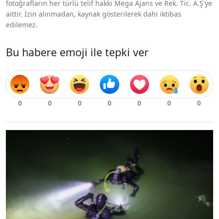
fotoğrafların her türlü telif hakkı Mega Ajans ve Rek. Tic. A.Ş'ye
aittir. İzin alınmadan, kaynak gösterilerek dahi iktibas
edilemez.
Bu habere emoji ile tepki ver