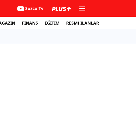
Sözcü Tv
AGAZİN
FİNANS
EĞİTİM
RESMİ İLANLAR