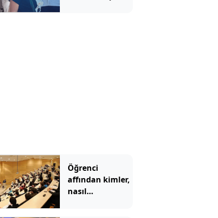
kayınvalidesiyle
bir saat sohbet
etmiş
Öğrenci
affından kimler,
nasıl
yararlanabilecek?
İşte detaylar