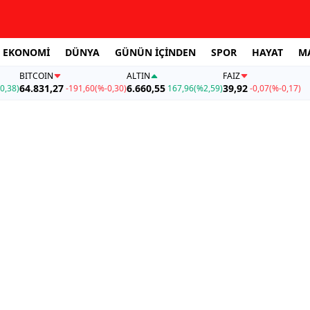
EKONOMİ
DÜNYA
GÜNÜN İÇİNDEN
SPOR
HAYAT
M
BITCOIN
ALTIN
FAİZ
64.831,27
6.660,55
39,92
0,38)
-191,60
(%-0,30)
167,96
(%2,59)
-0,07
(%-0,17)