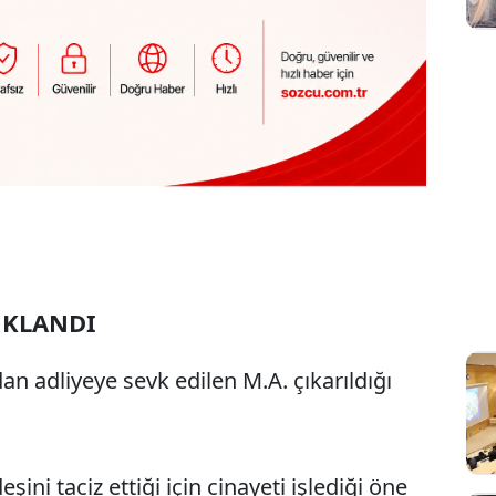
UKLANDI
an adliyeye sevk edilen M.A. çıkarıldığı
ini taciz ettiği için cinayeti işlediği öne