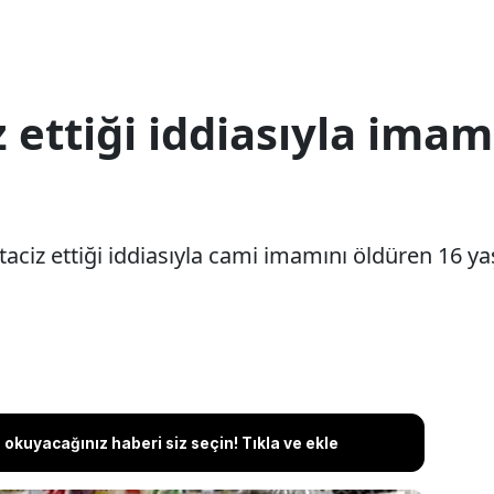
z ettiği iddiasıyla ima
taciz ettiği iddiasıyla cami imamını öldüren 16 ya
okuyacağınız haberi siz seçin! Tıkla ve ekle