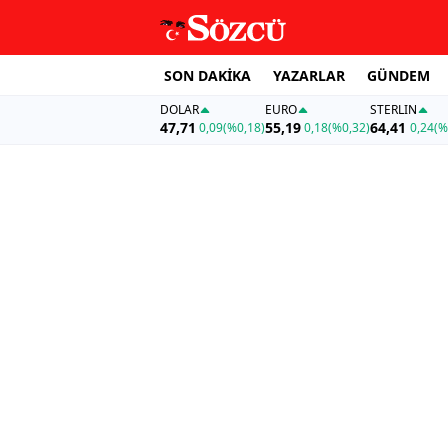
SON DAKİKA
YAZARLAR
GÜNDEM
DOLAR
EURO
STERLIN
47,71
55,19
64,41
0,09
(%0,18)
0,18
(%0,32)
0,24
(%