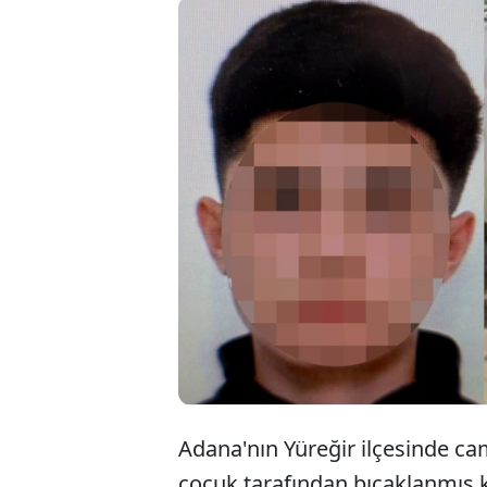
A
c
Adana'nın Yüreğir ilçesinde cam
çocuk tarafından bıçaklanmış k