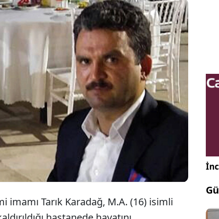
dana Yüreğir'de kız kardeşini taciz ettiği iddiasıyla
ami imamını öldüren 16 yaşındaki genç çıkarıldığı
mahkemede tutuklandı.
İnc
Gü
i imamı Tarık Karadağ, M.A. (16) isimli
aldırıldığı hastanede hayatını