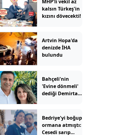
MHP'li vekil az
kalsın Türkeş'in
kızını dövecekti!
Artvin Hopa'da
denizde İHA
bulundu
Bahçeli'nin
'Evine dönmeli'
dediği Demirtaş
için Erdoğan'ın
yardımcısından
şaşırtan sözler
Bedriye'yi boğup
ormana atmıştı:
Cesedi sarıp