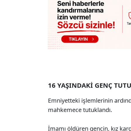
16 YAŞINDAKİ GENÇ TUT
Emniyetteki işlemlerinin ardınd
mahkemece tutuklandı.
İmamı öldüren gencin, kız kardeş