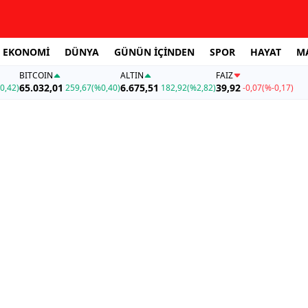
EKONOMİ
DÜNYA
GÜNÜN İÇİNDEN
SPOR
HAYAT
M
BITCOIN
ALTIN
FAİZ
65.032,01
6.675,51
39,92
0,42)
259,67
(%0,40)
182,92
(%2,82)
-0,07
(%-0,17)