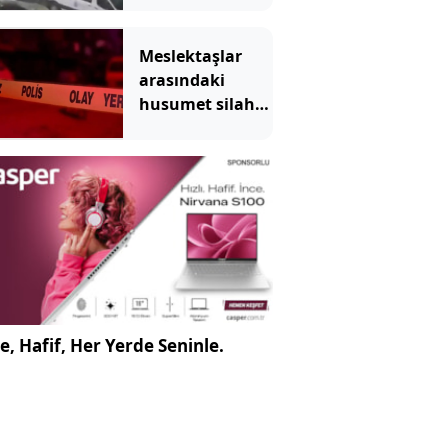
Meslektaşlar
arasındaki
husumet silahlı
saldırıya
dönüştü
e, Hafif, Her Yerde Seninle.