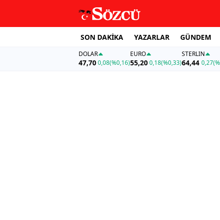
SON DAKİKA
YAZARLAR
GÜNDEM
DOLAR
EURO
STERLIN
47,70
55,20
64,44
0,08
(%0,16)
0,18
(%0,33)
0,27
(%