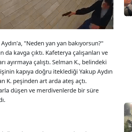
p Aydın'a, "Neden yan yan bakıyorsun?"
 da kavga çıktı. Kafeterya çalışanları ve
arı ayırmaya çalıştı. Selman K., belindeki
 kişinin kapıya doğru iteklediği Yakup Aydın
 K. peşinden art arda ateş açtı.
rla düşen ve merdivenlerde bir süre
ı.