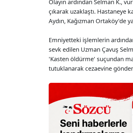
Olayın ardından Selman K., vu
çıkarak uzaklaştı. Hastaneye ka
Aydın, Kağızman Ortaköy'de yakı
Emniyetteki işlemlerin ardında
sevk edilen Uzman Çavuş Selman
'Kasten öldürme' suçundan ma
tutuklanarak cezaevine gönderi