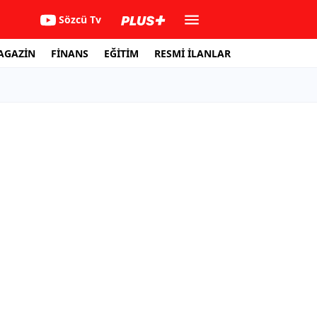
Sözcü Tv
AGAZİN
FİNANS
EĞİTİM
RESMİ İLANLAR