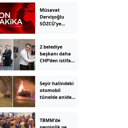
Müsavat
Dervişoğlu
SÖZCÜ'ye
konuştu
2 belediye
başkanı daha
CHP’den istifa
etti: YENİ
Parti’ye
katıldılar
Seyir halindeki
otomobil
tünelde aniden
alev aldı:
Ankara yönü
ulaşıma
TBMM'de
kapandı
gerginlik ve