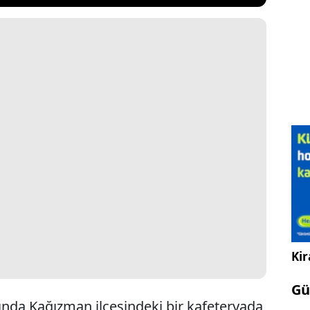
Kir
Gü
rında Kağızman ilçesindeki bir kafeteryada