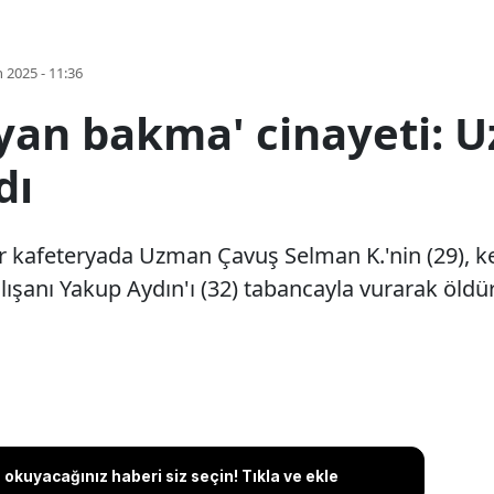
 2025 - 11:36
'yan bakma' cinayeti: 
dı
ir kafeteryada Uzman Çavuş Selman K.'nin (29), ke
çalışanı Yakup Aydın'ı (32) tabancayla vurarak öld
okuyacağınız haberi siz seçin! Tıkla ve ekle