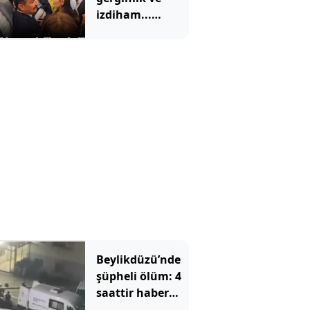
izdiham...
Ezilme tehlikesi
geçirdiler
Beylikdüzü’nde
şüpheli ölüm: 4
saattir haber
alınamıyordu