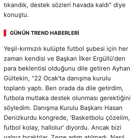
tıkandık, destek sözleri havada kaldı" diye
konuştu.
GÜNÜN TREND HABERLERI
Yeşil-kırmızılı kulüpte futbol şubesi için her
SÖZCÜ SON DAKİKA
zaman kendisi ve Başkan İlker Ergüllü'den
para beklentisi olduğunu dile getiren Ayhan
Gültekin, "22 Ocak'ta danışma kurulu
toplantı yaptı. Ben orada da dile getirdim,
futbola mutlaka destek olunması gerektiğini
söyledim. Danışma Kurulu Başkanı Hasan
Denizkurdu kongrede, 'Basketbolu çözelim,
futbol kolay, hallolur' diyordu. Ancak bizi
yalnız bıraktılar. Zerre adım atılmadı. Nasıl