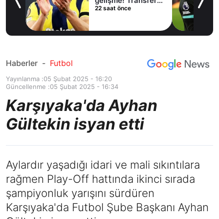
lama
gelişme! Transfer
22 saat önce
iptal oldu
Haberler
-
Futbol
Yayınlanma :
05 Şubat 2025 - 16:20
Güncellenme :
05 Şubat 2025 - 16:34
Karşıyaka'da Ayhan
Gültekin isyan etti
Aylardır yaşadığı idari ve mali sıkıntılara
rağmen Play-Off hattında ikinci sırada
şampiyonluk yarışını sürdüren
Karşıyaka'da Futbol Şube Başkanı Ayhan