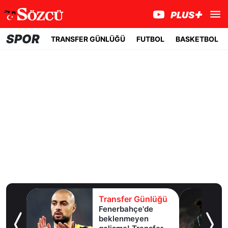
SPOR
TRANSFER GÜNLÜĞÜ
FUTBOL
BASKETBOL
lüğü
Transfer Günlüğü
Fenerbahçe'de
u!
beklenmeyen