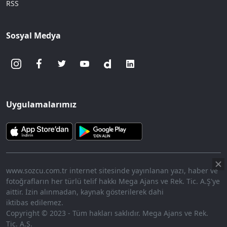
RSS
Sosyal Medya
Uygulamalarımız
www.sozcu.com.tr internet sitesinde yayınlanan yazı, haber ve
fotoğrafların her türlü telif hakkı Mega Ajans ve Rek. Tic. A.Ş'ye
aittir. İzin alınmadan, kaynak gösterilerek dahi
iktibas edilemez.
Copyright © 2023 - Tüm hakları saklıdır. Mega Ajans ve Rek.
Tic. A.Ş.