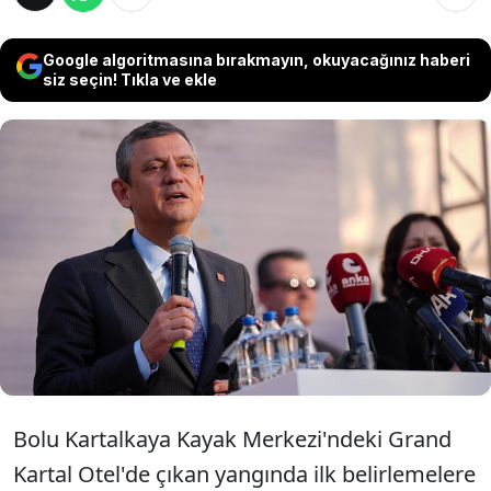
Google algoritmasına bırakmayın, okuyacağınız haberi
siz seçin! Tıkla ve ekle
Kartalkaya'da yaşanan yangın faciasına ilişkin
taziye mesajı yayımlayan CHP Genel Başkanı
Özgür Özel, "Yaralılara acil şifalar diliyorum,
daha fazla acı haber almamayı temenni
ediyorum." ifadelerini kullandı.
Bolu Kartalkaya Kayak Merkezi'ndeki Grand
Kartal Otel'de çıkan yangında ilk belirlemelere