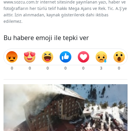
www.sozcu.com.tr internet sitesinde yayınlanan yazı, haber ve
fotoğrafların her türlü telif hakkı Mega Ajans ve Rek. Tic. A.Ş'ye
aittir. İzin alınmadan, kaynak gösterilerek dahi iktibas
edilemez.
Bu habere emoji ile tepki ver