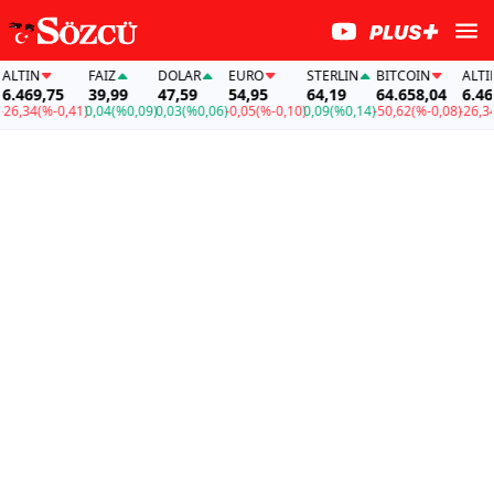
TIN
FAİZ
DOLAR
EURO
STERLIN
BITCOIN
ALTIN
469,75
39,99
47,59
54,95
64,19
64.658,04
6.469,
,34
(%-0,41)
0,04
(%0,09)
0,03
(%0,06)
-0,05
(%-0,10)
0,09
(%0,14)
-50,62
(%-0,08)
-26,34
(%