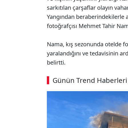
sarkıtılan çarşaflar olayın vah
Yangından beraberindekilerle aş
fotoğrafçısı Mehmet Tahir Nama,
Nama, kış sezonunda otelde fot
yaralandığını ve tedavisinin a
belirtti.
ABERİ OKU
➜
Günün Trend Haberleri
SÖZCÜ SON DAKİKA