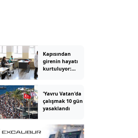
Kapısından
girenin hayatı
kurtuluyor:
Türkiye'nin en
iyi 20 lisesi belli
oldu
'Yavru Vatan'da
çalışmak 10 gün
yasaklandı