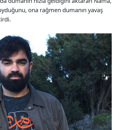
a da dumanın hızla geldiğini aktaran Nama,
a koyduğunu, ona rağmen dumanın yavaş
irdi.