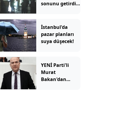
sonunu getirdi!
13 yaşındaki Ela
dereye düşerek
can verdi
İstanbul'da
pazar planları
suya düşecek!
YENİ Parti'li
Murat
Bakan'dan
"WhatsApp
yazışmaları" için
suç duyurusu:
'Gereği yapılsın'