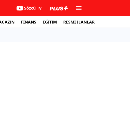
Sözcü Tv
AGAZİN
FİNANS
EĞİTİM
RESMİ İLANLAR