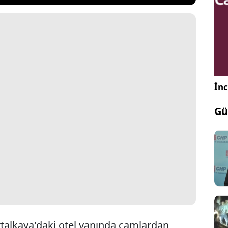
İnc
Gü
artalkaya'daki otel yanında camlardan