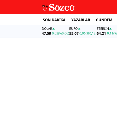
SON DAKİKA
YAZARLAR
GÜNDEM
DOLAR
EURO
STERLIN
47,59
55,07
64,21
0,03
(%0,06)
0,06
(%0,12)
0,11
(%