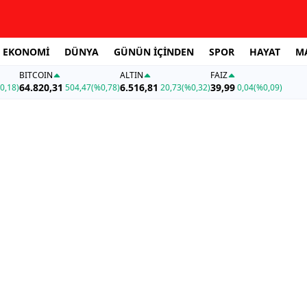
EKONOMİ
DÜNYA
GÜNÜN İÇİNDEN
SPOR
HAYAT
M
BITCOIN
ALTIN
FAİZ
64.820,31
6.516,81
39,99
0,18)
504,47
(%0,78)
20,73
(%0,32)
0,04
(%0,09)