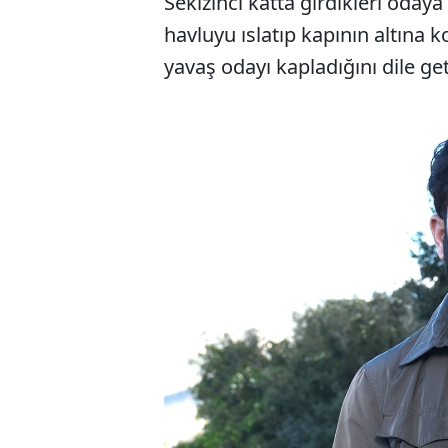
Sekizinci katta girdikleri oday
havluyu ıslatıp kapının altın
yavaş odayı kapladığını dile get