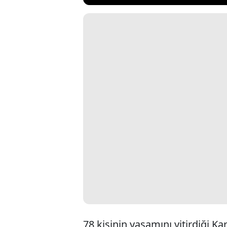
78 kişinin yaşamını yitirdiği K