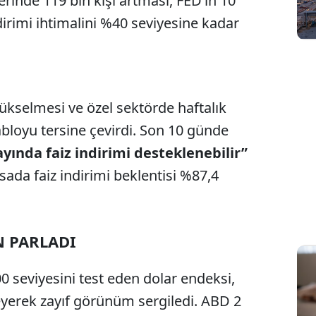
erinde 119 bin kişi artması, FED’in 10
ndirimi ihtimalini %40 seviyesine kadar
yükselmesi ve özel sektörde haftalık
abloyu tersine çevirdi. Son 10 günde
ayında faiz indirimi desteklenebilir”
ada faiz indirimi beklentisi %87,4
N PARLADI
0 seviyesini test eden dolar endeksi,
leyerek zayıf görünüm sergiledi. ABD 2