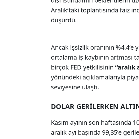
dışı istihdamın beklentilerin üz
Aralık’taki toplantısında faiz i
düşürdü.
Ancak işsizlik oranının %4,4’e 
ortalama iş kaybının artması t
birçok FED yetkilisinin
“aralık 
yönündeki açıklamalarıyla piyas
seviyesine ulaştı.
DOLAR GERİLERKEN ALTI
Kasım ayının son haftasında 10
aralık ayı başında 99,35’e geri