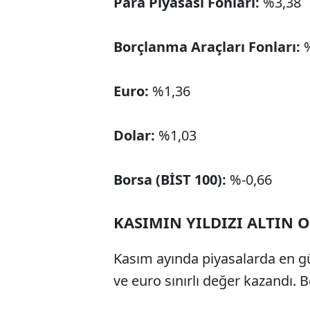
Para Piyasası Fonları:
%3,38
Borçlanma Araçları Fonları:
Euro:
%1,36
Dolar:
%1,03
Borsa (BİST 100):
%-0,66
KASIMIN YILDIZI ALTIN 
Kasım ayında piyasalarda en gü
ve euro sınırlı değer kazandı. 