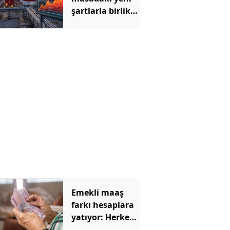
şartlarla birlikte
yükselişe geçti
Emekli maaş
farkı hesaplara
yatıyor: Herkes
aynı parayı