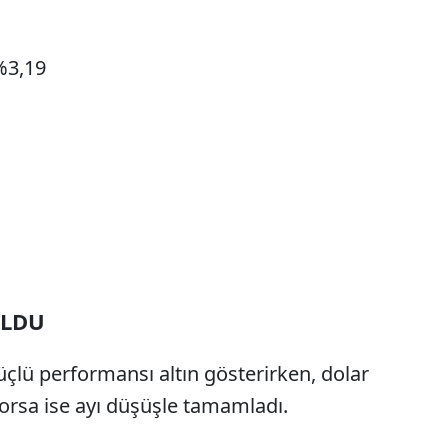
%3,19
OLDU
çlü performansı altın gösterirken, dolar
Borsa ise ayı düşüşle tamamladı.