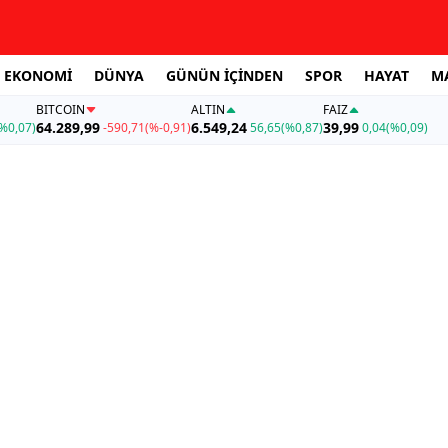
EKONOMİ
DÜNYA
GÜNÜN İÇİNDEN
SPOR
HAYAT
M
BITCOIN
ALTIN
FAİZ
64.289,99
6.549,24
39,99
%0,07)
-590,71
(%-0,91)
56,65
(%0,87)
0,04
(%0,09)