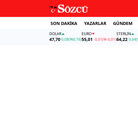
SON DAKİKA
YAZARLAR
GÜNDEM
DOLAR
EURO
STERLIN
47,70
55,01
64,22
0,08
(%0,16)
-0,01
(%-0,01)
0,04
(