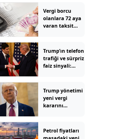
Vergi borcu
olanlara 72 aya
varan taksit
fırsatı
Trump’ın telefon
trafiği ve sürpriz
faiz sinyali:
Fed'de neler
oluyor?
Trump yönetimi
yeni vergi
kararını
imzaladı
Petrol fiyatları
masadaki yeni