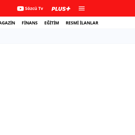
Sözcü Tv
AGAZİN
FİNANS
EĞİTİM
RESMİ İLANLAR