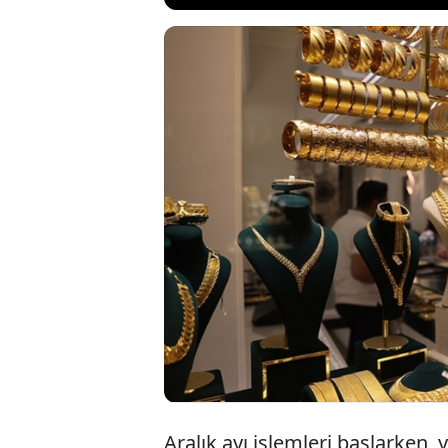
Kasım ayında 
yatırım araçl
FED beklentile
piyasaları şek
Aralık ayı işlemleri başlarken,