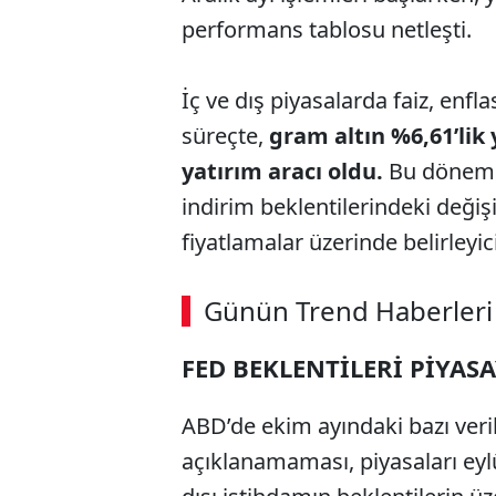
performans tablosu netleşti.
İç ve dış piyasalarda faiz, enfl
süreçte,
gram altın %6,61’lik
yatırım aracı oldu.
Bu dönemde
indirim beklentilerindeki deği
fiyatlamalar üzerinde belirleyici
Günün Trend Haberleri
FED BEKLENTİLERİ PİYASA
ABD’de ekim ayındaki bazı ver
açıklanamaması, piyasaları eylü