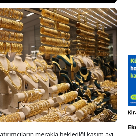
piyasalarda dalgalı bir görünüm hâkim olurken,
arı arasında en yüksek getiri gram altında görüldü.
ri, enflasyon verileri ve doların zayıf seyri
illendirirken, borsa ise ayı kayıpla tamamladı.
Kir
Ek
 yatırımcıların merakla beklediği kasım ayı