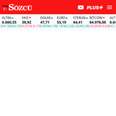
LTIN
FAİZ
DOLAR
EURO
STERLIN
BITCOIN
ALTIN
.660,55
39,92
47,71
55,19
64,41
64.976,00
6.660
67,96
(%2,59)
-0,07
(%-0,17)
0,09
(%0,18)
0,18
(%0,32)
0,24
(%0,38)
-24,00
(%-0,04)
167,96