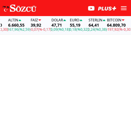
ALTIN
FAİZ
DOLAR
EURO
STERLIN
BITCOIN
AL
6.660,55
39,92
47,71
55,19
64,41
64.809,70
6.
0)
167,96
(%2,59)
-0,07
(%-0,17)
0,09
(%0,18)
0,18
(%0,32)
0,24
(%0,38)
-197,92
(%-0,30)
167