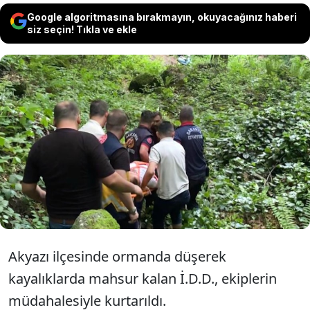
Google algoritmasına bırakmayın, okuyacağınız haberi
siz seçin! Tıkla ve ekle
Sakarya’nın Akyazı ilçesinde ormanda
gezerken kayalıklara düşerek yaralanan
kişi, ekiplerin çalışmasıyla bulunduğu
yerden çıkarılarak hastaneye kaldırıldı
Akyazı ilçesinde ormanda düşerek
kayalıklarda mahsur kalan İ.D.D., ekiplerin
müdahalesiyle kurtarıldı.