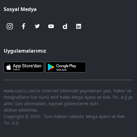
Sosyal Medya
Uygulamalarımız
www.sozcu.com.tr internet sitesinde yayınlanan yazı, haber ve
fotoğrafların her türlü telif hakkı Mega Ajans ve Rek. Tic. A.Ş'ye
aittir. İzin alınmadan, kaynak gösterilerek dahi
iktibas edilemez.
Copyright © 2023 - Tüm hakları saklıdır. Mega Ajans ve Rek.
Tic. A.Ş.