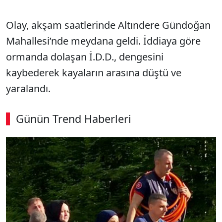
Olay, akşam saatlerinde Altındere Gündoğan
Mahallesi’nde meydana geldi. İddiaya göre
ormanda dolaşan İ.D.D., dengesini
kaybederek kayaların arasına düştü ve
yaralandı.
Günün Trend Haberleri
00:02
/ 09:15
Sesi Aç