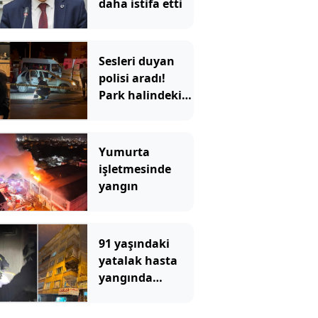
daha istifa etti
Sesleri duyan
polisi aradı!
Park halindeki
araçtan vahşet
çıktı
Yumurta
işletmesinde
yangın
91 yaşındaki
yatalak hasta
yangında
hayatını
kaybetti