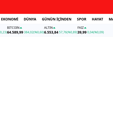
EKONOMİ
DÜNYA
GÜNÜN İÇİNDEN
SPOR
HAYAT
M
BITCOIN
ALTIN
FAİZ
64.589,99
6.553,84
39,99
0,23)
384,02
(%0,60)
57,76
(%0,89)
0,04
(%0,09)