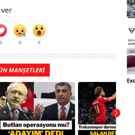
 ver
ÜN MANŞETLERİ
Exc