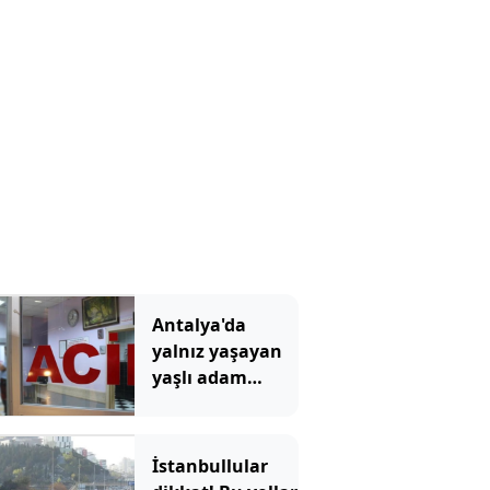
Antalya'da
yalnız yaşayan
yaşlı adam
evinde ölü
bulundu
İstanbullular