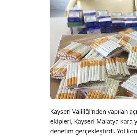
Kayser
yol ko
sigara 
Kayseri Valiliği'nden yapılan 
ekipleri, Kayseri-Malatya kara
denetim gerçekleştirdi. Yol k