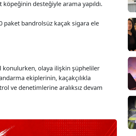
pit köpeğinin desteğiyle arama yapıldı.
0 paket bandrolsüz kaçak sigara ele
l konulurken, olaya ilişkin şüpheliler
Jandarma ekiplerinin, kaçakçılıkla
ol ve denetimlerine aralıksız devam