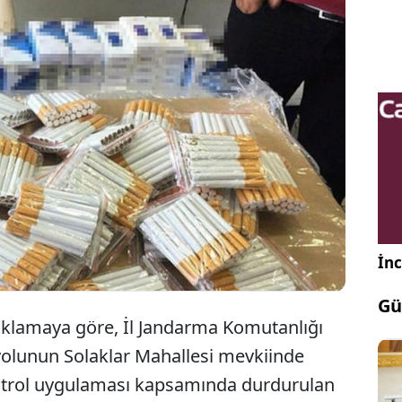
i’de jandarma ekipleri tarafından gerçekleştirilen
ntrol uygulamasında, 640 paket bandrolsüz kaçak
ele geçirildi. Olayla ilgili soruşturma başlatıldı.
İnc
Gü
açıklamaya göre, İl Jandarma Komutanlığı
 yolunun Solaklar Mahallesi mevkiinde
ontrol uygulaması kapsamında durdurulan