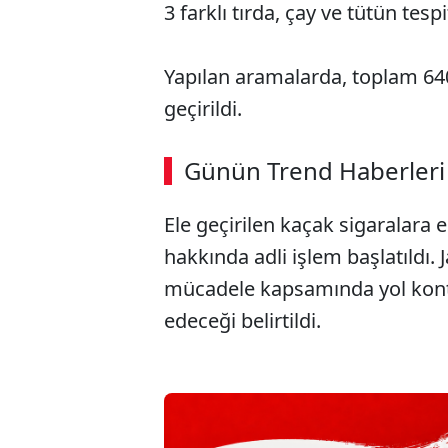
3 farklı tırda, çay ve tütün tes
Yapılan aramalarda, toplam 64
geçirildi.
ABERİ OKU
➜
Günün Trend Haberleri
Ele geçirilen kaçak sigaralara e
SÖZCÜ SON DAKİKA
hakkında adli işlem başlatıldı. 
mücadele kapsamında yol kontr
edeceği belirtildi.