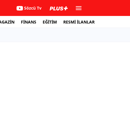
Sözcü Tv
AGAZİN
FİNANS
EĞİTİM
RESMİ İLANLAR