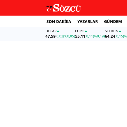
SON DAKİKA
YAZARLAR
GÜNDEM
DOLAR
EURO
STERLIN
47,59
55,11
64,24
0,02
(%0,05)
0,11
(%0,19)
0,15
(%