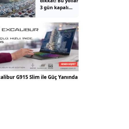
dikkat! Bu yollar
3 gün kapalı
olacak
alibur G915 Slim ile Güç Yanında