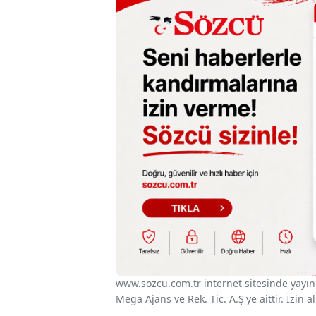
www.sozcu.com.tr internet sitesinde yayınla
Mega Ajans ve Rek. Tic. A.Ş'ye aittir. İzin