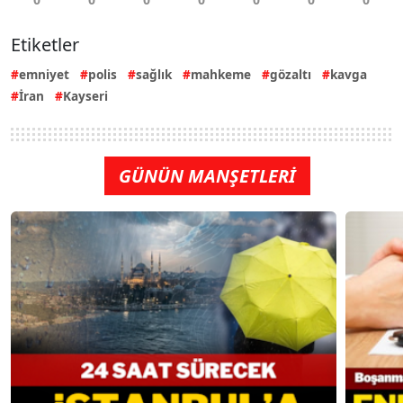
Etiketler
emniyet
polis
sağlık
mahkeme
gözaltı
kavga
İran
Kayseri
GÜNÜN MANŞETLERİ