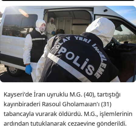
Kayseri'de yabancı uyruklu bir
kişi tartıştığı kayınbiraderini
öldürdü.
Kayseri'de İran uyruklu M.G. (40), tartıştığı
kayınbiraderi Rasoul Gholamaıan'ı (31)
tabancayla vurarak öldürdü. M.G., işlemlerinin
ardından tutuklanarak cezaevine gönderildi.