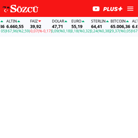
ALTIN
FAİZ
DOLAR
EURO
STERLIN
BITCOIN
ALTI
6
6.660,55
39,92
47,71
55,19
64,41
65.006,36
6.66
5)
167,96
(%2,59)
-0,07
(%-0,17)
0,09
(%0,18)
0,18
(%0,32)
0,24
(%0,38)
29,37
(%0,05)
167,9