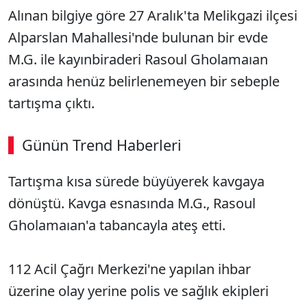
Alınan bilgiye göre 27 Aralık'ta Melikgazi ilçesi
Alparslan Mahallesi'nde bulunan bir evde
M.G. ile kayınbiraderi Rasoul Gholamaıan
arasında henüz belirlenemeyen bir sebeple
tartışma çıktı.
Günün Trend Haberleri
00:02
/ 08:43
Tartışma kısa sürede büyüyerek kavgaya
Sesi Aç
dönüştü. Kavga esnasında M.G., Rasoul
Gholamaıan'a tabancayla ateş etti.
112 Acil Çağrı Merkezi'ne yapılan ihbar
üzerine olay yerine polis ve sağlık ekipleri