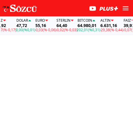
DOLAR
EURO
STERLIN
BITCOIN
ALTIN
FAİZ
2
47,72
55,16
64,40
64.980,01
6.631,16
39,92
(%-0,17)
0,00
(%0,01)
-0,03
(%-0,06)
-0,02
(%-0,03)
202,01
(%0,31)
-29,38
(%-0,44)
-0,07
(%-