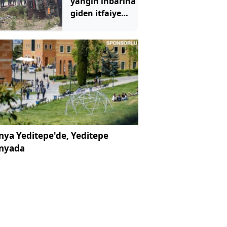
yangın ihbarına
giden itfaiye
aracı devrildi: 3
yaralı
ya Yeditepe'de, Yeditepe
nyada