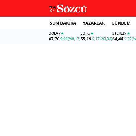
SON DAKİKA
YAZARLAR
GÜNDEM
DOLAR
EURO
STERLIN
47,70
55,19
64,44
0,08
(%0,17)
0,17
(%0,32)
0,27
(%