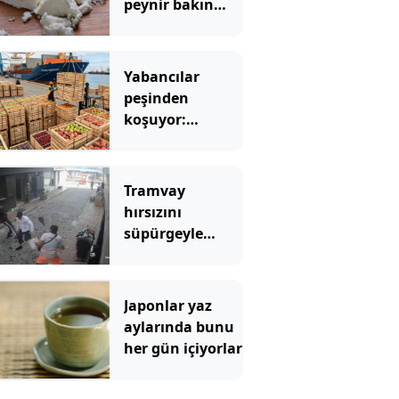
peynir bakın
hangi sütten
yapılıyor
Yabancılar
peşinden
koşuyor:
Türkiye'yi dünya
zirvesine
taşıyan 3 lezzet
Tramvay
hırsızını
süpürgeyle
durdurmaya
çalıştı
Japonlar yaz
aylarında bunu
her gün içiyorlar