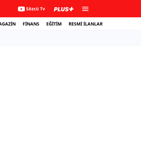
Sözcü Tv
AGAZİN
FİNANS
EĞİTİM
RESMİ İLANLAR