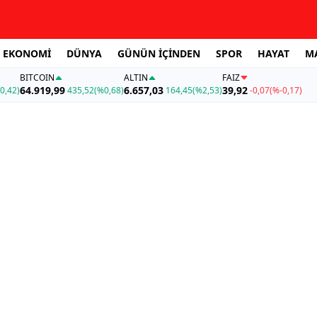
EKONOMİ
DÜNYA
GÜNÜN İÇİNDEN
SPOR
HAYAT
M
BITCOIN
ALTIN
FAİZ
64.919,99
6.657,03
39,92
0,42)
435,52
(%0,68)
164,45
(%2,53)
-0,07
(%-0,17)