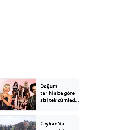
Doğum
tarihinize göre
sizi tek cümlede
özetleyen şarkı
Ceyhan'da