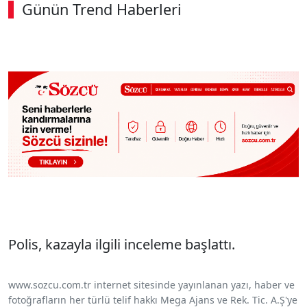
Günün Trend Haberleri
00:02
/ 09:15
Sesi Aç
Polis, kazayla ilgili inceleme başlattı.
www.sozcu.com.tr internet sitesinde yayınlanan yazı, haber ve
fotoğrafların her türlü telif hakkı Mega Ajans ve Rek. Tic. A.Ş'ye