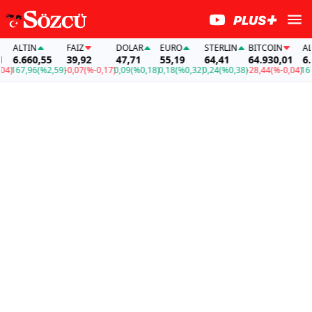
ALTIN
FAİZ
DOLAR
EURO
STERLIN
BITCOIN
ALT
6.660,55
39,92
47,71
55,19
64,41
64.930,01
6.6
)
167,96
(%2,59)
-0,07
(%-0,17)
0,09
(%0,18)
0,18
(%0,32)
0,24
(%0,38)
-28,44
(%-0,04)
167,