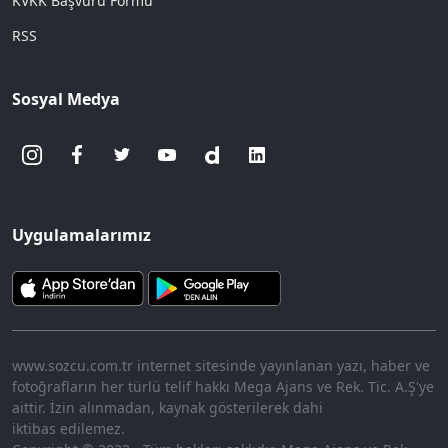
KVKK Başvuru Formu
RSS
Sosyal Medya
Uygulamalarımız
www.sozcu.com.tr internet sitesinde yayınlanan yazı, haber ve
fotoğrafların her türlü telif hakkı Mega Ajans ve Rek. Tic. A.Ş'ye
aittir. İzin alınmadan, kaynak gösterilerek dahi
iktibas edilemez.