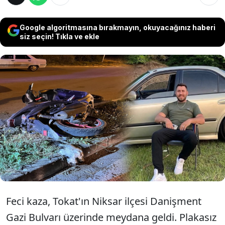
Google algoritmasına bırakmayın, okuyacağınız haberi
siz seçin! Tıkla ve ekle
Tokat'nın Niksar ilçesinde yola çıkan kediye
çarpmamak için manevra yapan Ergin
Ersin’in (30) motosikleti, kaldırıma çarptı.
Kazada yaralanan Ersin, kaldırıldığı
hastanede hayatını kaybetti.
Feci kaza, Tokat'ın Niksar ilçesi Danişment
Gazi Bulvarı üzerinde meydana geldi. Plakasız