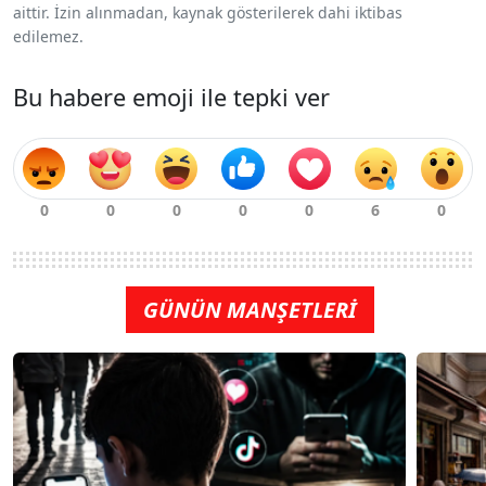
aittir. İzin alınmadan, kaynak gösterilerek dahi iktibas
edilemez.
Bu habere emoji ile tepki ver
GÜNÜN MANŞETLERİ