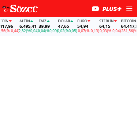
IN
ALTIN
FAİZ
DOLAR
EURO
STERLIN
BITCOIN
7,96
6.495,41
39,99
47,65
54,94
64,15
64.417,96
6
(%-0,44)
2,82
(%0,04)
0,04
(%0,09)
0,02
(%0,05)
-0,07
(%-0,13)
-0,03
(%-0,04)
-281,56
(%-0