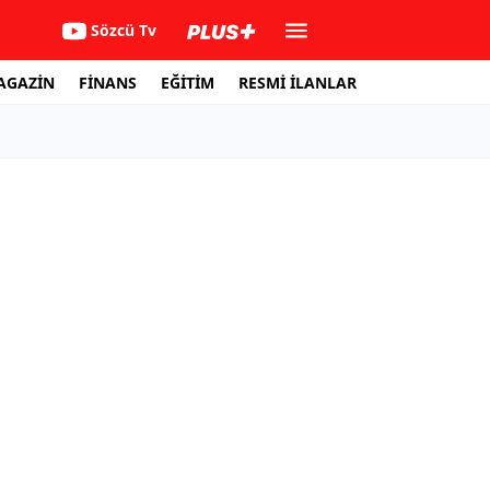
Sözcü Tv
AGAZİN
FİNANS
EĞİTİM
RESMİ İLANLAR