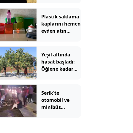
kaldı rekor
bekleniyor
Plastik saklama
kaplarını hemen
evden atın
çağrısı yapıldı
Yeşil altında
hasat başladı:
Öğlene kadar
toplanıyor çiftçi
bayram ediyor
Serik'te
otomobil ve
minibüs
çarpıştı: 8'i
turist 10 yaralı