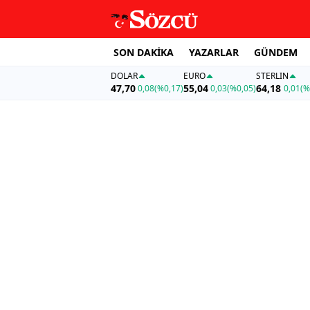
SON DAKİKA
YAZARLAR
GÜNDEM
DOLAR
EURO
STERLIN
47,70
55,04
64,18
0,08
(%0,17)
0,03
(%0,05)
0,01
(%