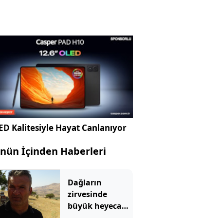
D Kalitesiyle Hayat Canlanıyor
nün İçinden Haberleri
Dağların
zirvesinde
büyük heyecan
başladı: 10 gün