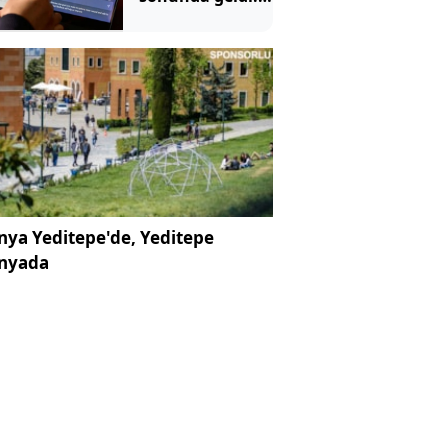
Artık böyle
kullanılacak
ya Yeditepe'de, Yeditepe
nyada