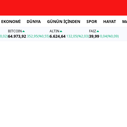
EKONOMİ
DÜNYA
GÜNÜN İÇİNDEN
SPOR
HAYAT
M
BITCOIN
ALTIN
FAİZ
64.973,92
6.624,64
39,99
0,02)
352,95
(%0,55)
132,05
(%2,03)
0,04
(%0,09)