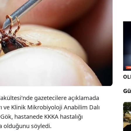
Yozgat'ta Kırım Kongo Kanamalı Ateşi (KKKA)
teşhisiyle hastaneye kaldırılan iki kişi, tedavi
altına alındı.
OLE
Gü
Fakültesi'nde gazetecilere açıklamada
 ve Klinik Mikrobiyoloji Anabilim Dalı
 Gök, hastanede KKKA hastalığı
a olduğunu söyledi.