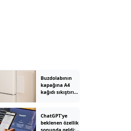
Buzdolabının
kapağına A4
kağıdı sıkıştırın
uyarısı yapıldı
ChatGPT'ye
beklenen özellik
sonunda geldi: