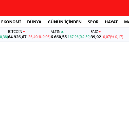
EKONOMİ
DÜNYA
GÜNÜN İÇİNDEN
SPOR
HAYAT
M
BITCOIN
ALTIN
FAİZ
64.926,67
6.660,55
39,92
0,38)
-36,40
(%-0,06)
167,96
(%2,59)
-0,07
(%-0,17)