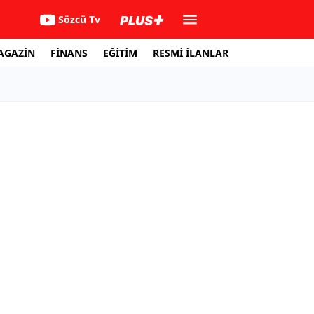
Sözcü Tv
AGAZİN
FİNANS
EĞİTİM
RESMİ İLANLAR