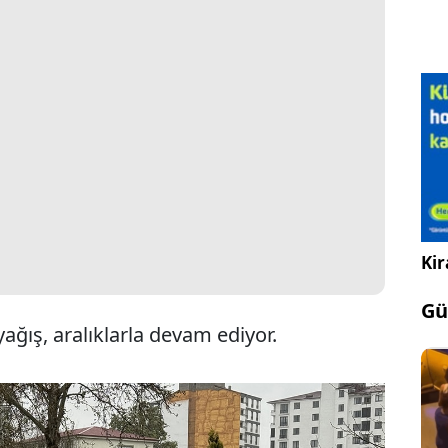
Kir
Gü
ağış, aralıklarla devam ediyor.