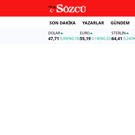
SON DAKİKA
YAZARLAR
GÜNDEM
DOLAR
EURO
STERLIN
47,71
55,19
64,41
0,09
(%0,18)
0,18
(%0,32)
0,24
(%