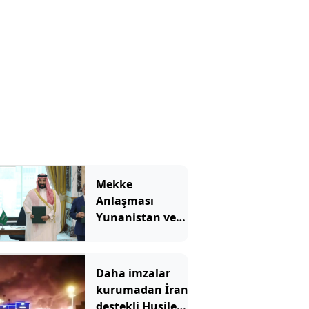
Mekke
Anlaşması
Yunanistan ve
İsrail'i karıştırdı
Daha imzalar
kurumadan İran
destekli Husiler,