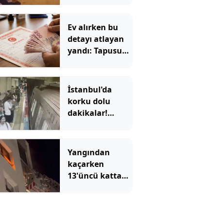
sürüklediler
Ev alırken bu
detayı atlayan
yandı: Tapusunu
aldığı evde
oturamıyor
İstanbul'da
korku dolu
dakikalar!
Görme engelli
Enes'in raylara
düştüğü anlar
Yangından
ortaya çıktı
kaçarken
13'üncü kattan
düştü