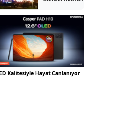
Suudi
Arabistan'ı
vurdu
D Kalitesiyle Hayat Canlanıyor