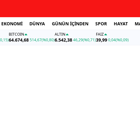
EKONOMİ
DÜNYA
GÜNÜN İÇİNDEN
SPOR
HAYAT
M
BITCOIN
ALTIN
FAİZ
64.674,68
6.542,38
39,99
0,15)
514,67
(%0,80)
46,29
(%0,71)
0,04
(%0,09)