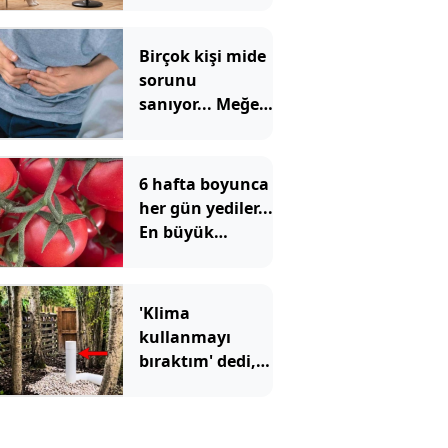
gibi oluyor
Birçok kişi mide
sorunu
sanıyor... Meğer
pankreas
kanserinin ilk
belirtisiymiş
6 hafta boyunca
her gün yediler...
En büyük
değişim
görünmeyen
organda oldu
'Klima
kullanmayı
bıraktım' dedi,
evin altına bunu
kurdu: Elektrik
faturası