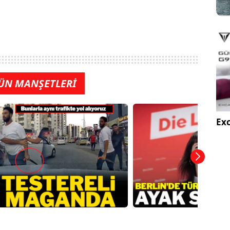
ÜN MANŞETLERİ
Exc