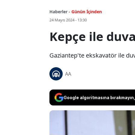
Haberler -
Günün İçinden
24 Mayıs 2024 - 13:30
Kepçe ile duva
Gaziantep'te ekskavatör ile duva
AA
Google algoritmasına bırakmayın, 