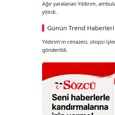
Ağır yaralanan Yıldırım, ambul
yitirdi.
ABERİ OKU
➜
Günün Trend Haberleri
Yıldırım'ın cenazesi, otopsi iş
SÖZCÜ SON DAKİKA
gönderildi.