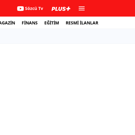
Sözcü Tv
AGAZİN
FİNANS
EĞİTİM
RESMİ İLANLAR