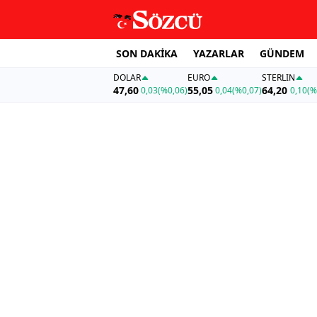
SON DAKİKA
YAZARLAR
GÜNDEM
DOLAR
EURO
STERLIN
47,60
55,05
64,20
0,03
(%0,06)
0,04
(%0,07)
0,10
(%