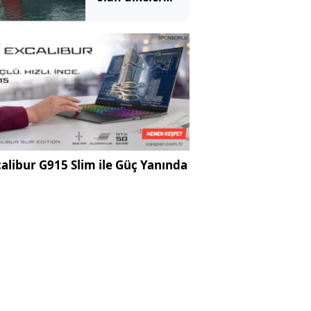
açıklandı: İşte
Türkiye'nin
sıralaması
alibur G915 Slim ile Güç Yanında