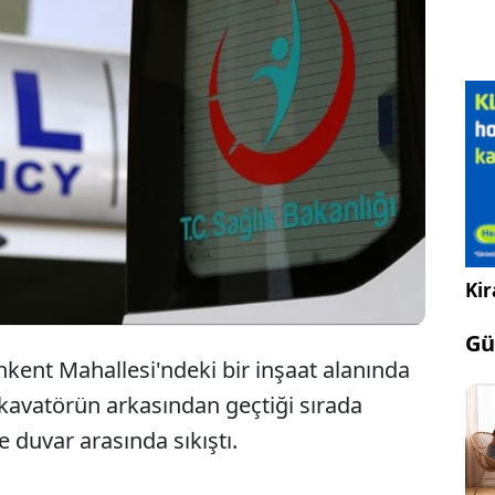
Gaziantep'te ekskavatör ile duvar arasına
sıkışan inşaat işçisi hayatını kaybetti.
Kir
Gü
ankent Mahallesi'ndeki bir inşaat alanında
skavatörün arkasından geçtiği sırada
e duvar arasında sıkıştı.