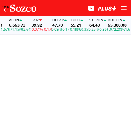
ALTIN
FAİZ
DOLAR
EURO
STERLIN
BITCOIN
A
6.663,73
39,92
47,70
55,21
64,43
65.300,00
6
67)
171,15
(%2,64)
-0,07
(%-0,17)
0,08
(%0,17)
0,19
(%0,35)
0,25
(%0,39)
1.072,28
(%1,67)
1