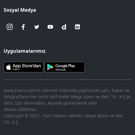
Sosyal Medya
Uygulamalarımız
www.sozcu.com.tr internet sitesinde yayınlanan yazı, haber ve
fotoğrafların her türlü telif hakkı Mega Ajans ve Rek. Tic. A.Ş'ye
aittir. İzin alınmadan, kaynak gösterilerek dahi
iktibas edilemez.
Copyright © 2023 - Tüm hakları saklıdır. Mega Ajans ve Rek.
Tic. A.Ş.