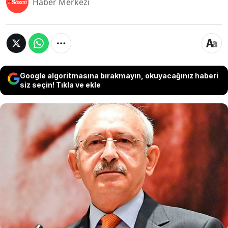
Haber Merkezi
Google algoritmasına bırakmayın, okuyacağınız haberi
siz seçin! Tıkla ve ekle
Eski CHP Genel Başkanı Kemal Kılıçdaroğlu,
seçim döneminde “Terör örgütleri
Kılıçdaroğlu'nu istiyor” iftirasını atanların bugün
de ters psikoloji ile algı yaratmaya çalıştığını
söyledi. Eski CHP lideri, “Bu algı tuzağına
düşmeyiniz. Bunlar beni istemez! Ben de
bunlarla yanyana gelmem!” dedi.