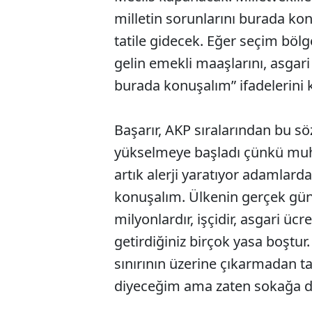
milletin sorunlarını burada ko
tatile gidecek. Eğer seçim böl
gelin emekli maaşlarını, asgari
burada konuşalım” ifadelerini k
Başarır, AKP sıralarından bu sö
yükselmeye başladı çünkü muh
artık alerji yaratıyor adamlar
konuşalım. Ülkenin gerçek günd
milyonlardır, işçidir, asgari üc
getirdiğiniz birçok yasa boştur.
sınırının üzerine çıkarmadan t
diyeceğim ama zaten sokağa da 