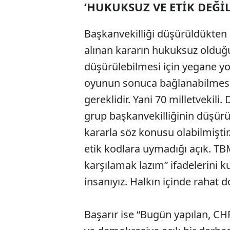
‘HUKUKSUZ VE ETİK DEĞİL
Başkanvekilliği düşürüldükte
alınan kararın hukuksuz olduğu
düşürülebilmesi için yegane yol
oyunun sonuca bağlanabilmesi i
gereklidir. Yani 70 milletvekili
grup başkanvekilliğinin düşür
kararla söz konusu olabilmiştir
etik kodlara uymadığı açık. T
karşılamak lazım” ifadelerini ku
insanıyız. Halkın içinde rahat d
Başarır ise “Bugün yapılan, C