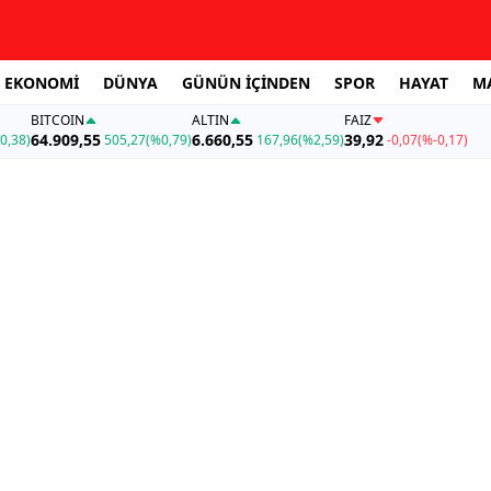
EKONOMİ
DÜNYA
GÜNÜN İÇİNDEN
SPOR
HAYAT
M
BITCOIN
ALTIN
FAİZ
64.909,55
6.660,55
39,92
0,38)
505,27
(%0,79)
167,96
(%2,59)
-0,07
(%-0,17)