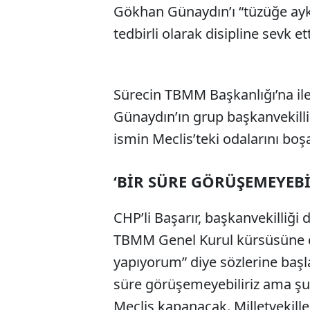
Gökhan Günaydın’ı “tüzüğe aykı
tedbirli olarak disipline sevk ett
Sürecin TBMM Başkanlığı’na ile
Günaydın’ın grup başkanvekilliğ
ismin Meclis’teki odalarını boşa
‘BİR SÜRE GÖRÜŞEMEYEBİL
CHP’li Başarır, başkanvekilli
TBMM Genel Kurul kürsüsüne ç
yapıyorum” diye sözlerine başla
süre görüşemeyebiliriz ama şu
Meclis kapanacak. Milletvekille