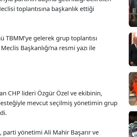
clisi toplantısına başkanlık ettiği
ünü TBMM’ye gelerek grup toplantısı
eclis Başkanlığı’na resmi yazı ile
n CHP lideri Özgür Özel ve ekibinin,
Sesi Aç
 desteğiyle mevcut seçilmiş yönetimin grup
di.
 parti yönetimi Ali Mahir Başarır ve