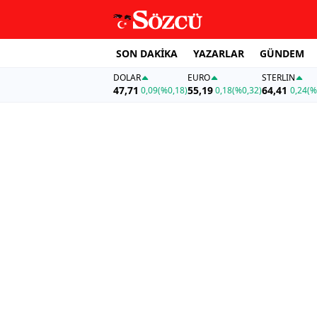
SON DAKİKA
YAZARLAR
GÜNDEM
DOLAR
EURO
STERLIN
47,71
55,19
64,41
0,09
(%0,18)
0,18
(%0,32)
0,24
(%