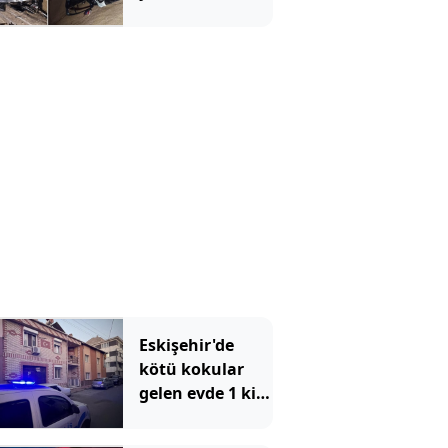
Eskişehir'de
kötü kokular
gelen evde 1 kişi
ölü bulundu