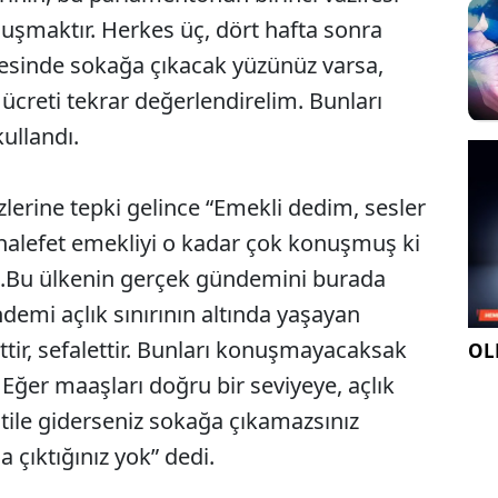
nuşmaktır. Herkes üç, dört hafta sonra
gesinde sokağa çıkacak yüzünüz varsa,
 ücreti tekrar değerlendirelim. Bunları
ullandı.
zlerine tepki gelince “Emekli dedim, sesler
alefet emekliyi o kadar çok konuşmuş ki
da.Bu ülkenin gerçek gündemini burada
emi açlık sınırının altında yaşayan
rettir, sefalettir. Bunları konuşmayacaksak
OLE
 Eğer maaşları doğru bir seviyeye, açlık
atile giderseniz sokağa çıkamazsınız
çıktığınız yok” dedi.