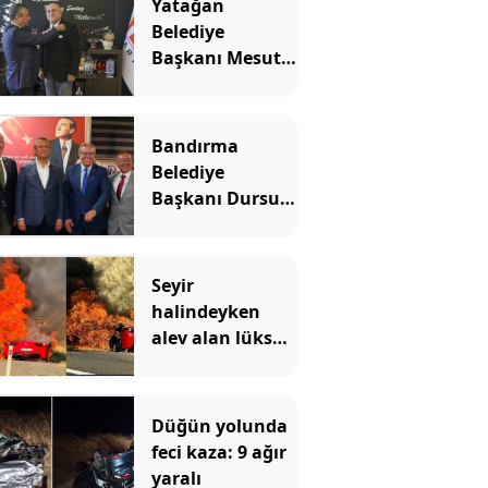
Yatağan
Belediye
Başkanı Mesut
Günay Yeni
Parti'ye geçti
Bandırma
Belediye
Başkanı Dursun
Mirza Yeni
Parti'ye katıldı
Seyir
halindeyken
alev alan lüks
otomobil
kullanılmaz
hale geldi
Düğün yolunda
feci kaza: 9 ağır
yaralı