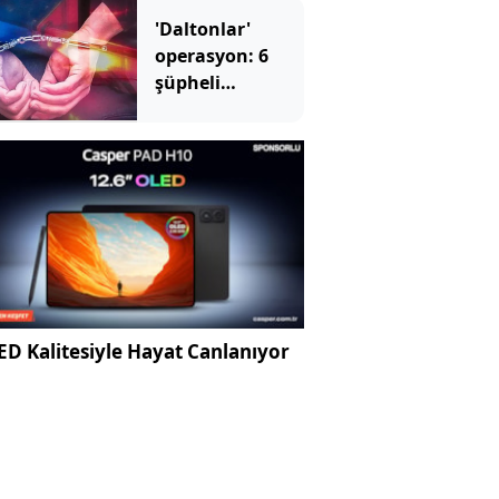
'Daltonlar'
operasyon: 6
şüpheli
tutuklandı
D Kalitesiyle Hayat Canlanıyor