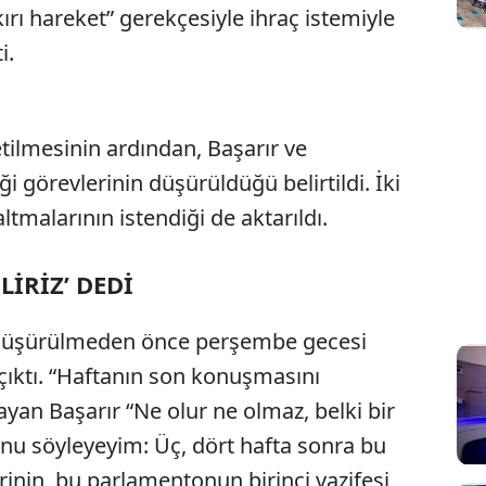
rı hareket” gerekçesiyle ihraç istemiyle
i.
tilmesinin ardından, Başarır ve
i görevlerinin düşürüldüğü belirtildi. İki
ltmalarının istendiği de aktarıldı.
İRİZ’ DEDİ
ği düşürülmeden önce perşembe gecesi
ıktı. “Haftanın son konuşmasını
yan Başarır “Ne olur ne olmaz, belki bir
nu söyleyeyim: Üç, dört hafta sonra bu
rinin, bu parlamentonun birinci vazifesi