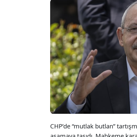
CHP’de Sal
“butlan yön
toplantıyı g
krizi de ber
CHP’de “mutlak butlan” tartışmal
aşamaya taşıdı. Mahkeme kararıy