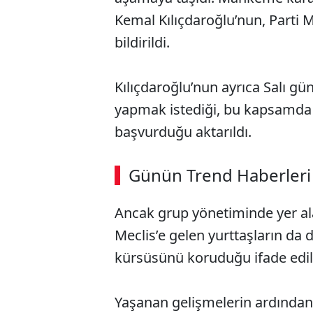
Kemal Kılıçdaroğlu’nun, Parti Me
bildirildi.
Kılıçdaroğlu’nun ayrıca Salı g
yapmak istediği, bu kapsamda M
başvurduğu aktarıldı.
ABERİ OKU
➜
Günün Trend Haberleri
00:02
/ 08:15
Ancak grup yönetiminde yer ala
Meclis’e gelen yurttaşların da
kürsüsünü koruduğu ifade edil
Yaşanan gelişmelerin ardından,