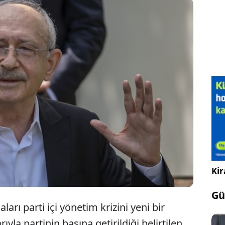
ı günü TBMM’de grup toplantısı düzenlemek isteyen
etimi”, gelen tepkiler üzerine planını değiştirerek
enel merkeze taşıdı. Gelişme parti içinde yeni bir
aberinde getirdi...
Kir
Gü
arı parti içi yönetim krizini yeni bir
la partinin başına getirildiği belirtilen