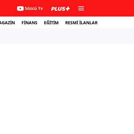
Sözcü Tv
AGAZİN
FİNANS
EĞİTİM
RESMİ İLANLAR